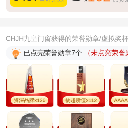
CHJH九皇门窗获得的荣誉勋章/虚拟奖
已点亮荣誉勋章7个
（未点亮荣誉勋
资深品牌x126
物超所值x112
AAAA