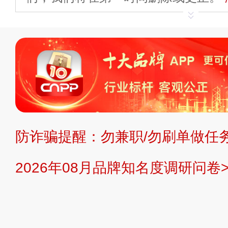
申请删除>>
平台自有内容（文字、
标、LOGO 等）知识产权归本站所
复制、转载、商用。本站不生产产品
不代理、不招商、不提供中介服务。
持投资购买的观点或意见，页面信息
防诈骗提醒：勿兼职/勿刷单做任务
提交说明：
快速提交发布>>
提交品
2026年08月品牌知名度调研问卷>