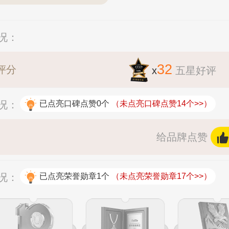
况：
32
评分
x
五星好评
况：
已点亮口碑点赞0个
（未点亮口碑点赞14个>>）
给品牌点赞
况：
已点亮荣誉勋章1个
（未点亮荣誉勋章17个>>）