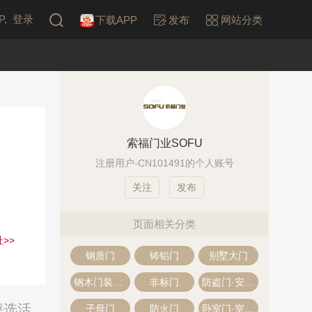
,
登录
下载APP
发布
网站分类
索福门业SOFU
注册用户-CN101491的个人账号
发布
页面相关分类
>>
钢质门
铸铝门
别墅大门
钢木门装甲门
非标门
防盗门·安全门
评选活
子母门
防火门
卧室门·室内门