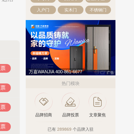
入户门
实木门
不锈钢门
投票
万嘉WANJIA 400-861-6677
广告
热门模块
投票
投票
品牌招商
品牌投票
文章聚焦
投票
已有
289869
个品牌入驻