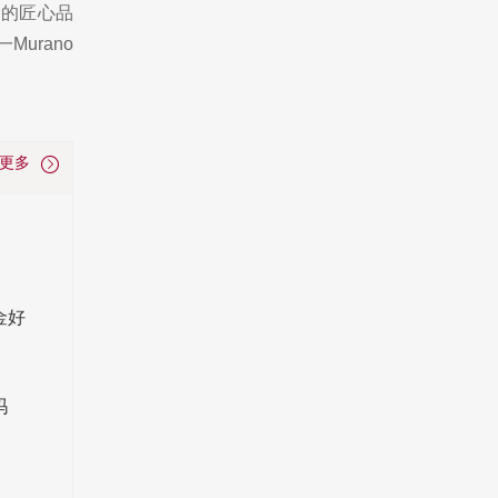
渝的匠心品
urano
看更多
金好
吗