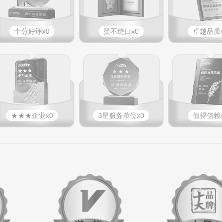
十分好评x0
赞不绝口x0
卓越品质x
★★★企业x0
3星服务单位x0
值得信赖x