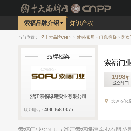
索福品牌介绍
知识产权
当前位置：
十大品牌CNPP
建材/家居
门窗/楼梯
防盗
>
>
>
品牌档案
索福门业
1998
年
成立时间
浙江索福绿建实业有限公司
发源地/总
400-168-0077
联系电话：
索福门业SOFU（浙江索福绿建实业有限公