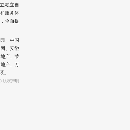
立独立自
和服务体
，全面提
桂园、中国
集团、安徽
力地产、荣
劲地产、万
系。
版权声明