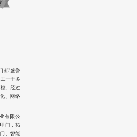
门都”盛誉
员工一干多
万樘。经过
化、网络
。
业有限公
甲门，拓
门、智能