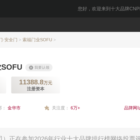
您好，欢迎来到十大品牌CNPP
门·安全门
索福门业SOFU
>
>
SOFU
我要认领
11388.8
万元
注册资本
部：
金华市
关注度：
6万+
品牌网址
司）正在参加2026年行业十大品牌排行榜网络投票