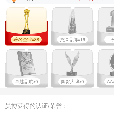
著名企业x88
资深品牌x16
十
卓越品质x0
国货大牌x0
AA
昊博获得的认证/荣誉：