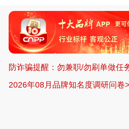
申请删除>>
平台自有内容（文字、
标、LOGO 等）知识产权归本站所
复制、转载、商用。本站不生产产品
不代理、不招商、不提供中介服务。
持投资购买的观点或意见，页面信息
防诈骗提醒：勿兼职/勿刷单做任务
提交说明：
快速提交发布>>
提交品
2026年08月品牌知名度调研问卷>