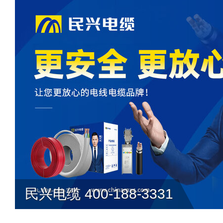
隐私制度：
您的代理信息需要对应的
何第三方包括网站本身均不可见和使
加密存储加密传送先进技术，确保对
障用户信息安全，若有异议您可以选
过到品牌官网咨询或者其他方式渠道
代理信息如不想被企业再联系您可以
了解如何删除>>
提交说明：
快速提交发布>>
查看提
民兴电缆 400-188-3331