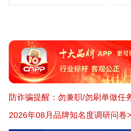
或更正。
申请删除>>
纠错>>
投诉
温馨提示：
投资有风险，建议您在投
察，降低投资风险。您在代理/投资
业可能不开放代理/投资/开店，如您对
题、代理费用、流程、详情等任何信
理/投资前与企业沟通确认。
免责声明：
本站不生产产品，不提供
防诈骗提醒：勿兼职/勿刷单做任务
理，不招商，不提供中介服务，更不
2026年08月品牌知名度调研问卷>
页面信息仅供参考和借鉴。