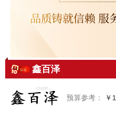
鑫百泽
预算参考：
￥1