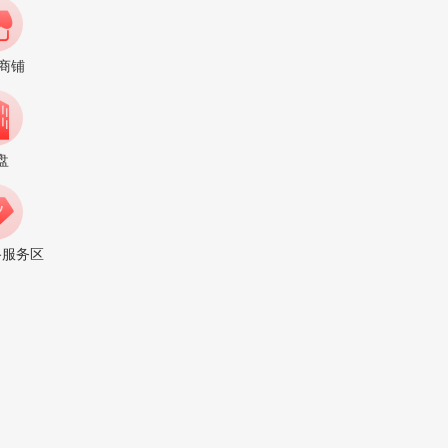
·商铺
厂房仓库
广告招商
盘
路服务区