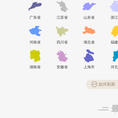
广浩管件招商合作代理 
广东省
江苏省
山东省
浙江
品牌：
广浩管件
预算参
招商电话：
17736467737
河南省
四川省
湖北省
福建
圣科隔热条招商代理合作
品牌：
圣科
预算参考：
品牌电话：
400-0757-978
湖南省
安徽省
上海市
河北
潘构
潘构想代理水管管道
铝乐铝单板招商合作代理
李女士
品牌：
大旺铝乐
预算参
如何刷新
品牌电话：
0757-8568258
李女士
李女士
加固材料行业项目火热
推荐星级：
5星推荐
关注