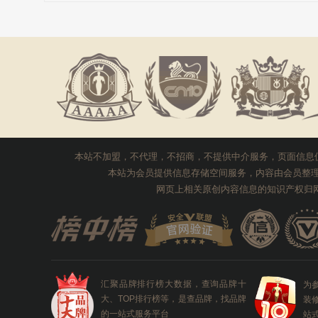
用户
品/服务的标题、代理费用、流程、详情等任何信息有任何疑问的，请
推荐星级：
5星推荐
关注
刘
免责声明：
本站不生产产品，不提供产品销售服务，不代理，不招商
隐私制度：
您的代理信息需要对应的企业联系沟通，其他任何第三方
如鱼得水窗帘招商合作 
金
金想代理千达成装饰
内容加密传输，保障用户信息安全，若有异议您可以选择中止使用网
品牌：
如鱼得水高端窗帘
再联系您可以向网站申请免费删除。
了解如何删除>>
招商电话：
0571-8770111
杨伟
提交说明：
快速提交发布>>
查看提交帮助>>
注册登录>>
赵春花
固莱瓷砖胶招商加盟代理
本站不加盟，不代理，不招商，不提供中介服务，页面信息
周吉
品牌：
固莱GLAIVE
预
本站为会员提供信息存储空间服务，内容由会员整
招商电话：
400-0735-137
网页上相关原创内容信息的知识产权归
王力
王力
天泽智联智慧消防招商合
品牌：
天泽智联TanZer
崔
品牌电话：
400-0119-000
汇聚品牌排行榜大数据，查询品牌十
为
金
大、TOP排行榜等，是查品牌，找品牌
装
的一站式服务平台
站