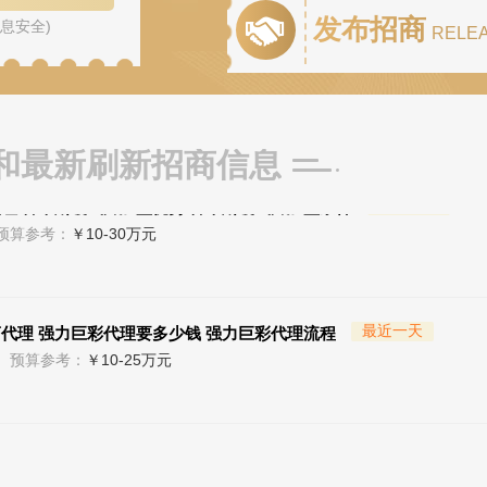
发布招商
息安全)
最近一天
 鑫中北塑业隔热条怎么样 辽宁鑫中北塑业有限公司
RELE
参考：
￥5-50万元
和最新刷新招商信息
最近一天
理 鲁本斯暖气片加盟优势 鲁本斯暖气片加盟条件
预算参考：
￥10-30万元
最近一天
商代理 强力巨彩代理要多少钱 强力巨彩代理流程
预算参考：
￥10-25万元
南飞NCNF 0791-88388036
中
人数：
72141