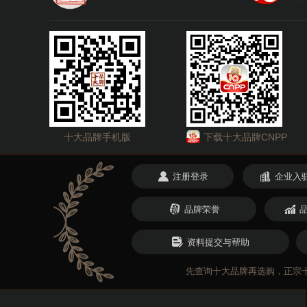
PPR管行业项目火热招
张
张想代理民兴电缆
推荐星级：
5星推荐
关注
汪先生
李先生
李先生想代理卷闸门
民兴电缆招商代理 民兴
品牌：
民兴电缆
预算参
李先生
李先生想代理地板
招商电话：
400-188-3331
黄
十大品牌手机版
下载十大品牌CNPP
高通阀门招商代理合作 
兰图
品牌：
高通阀门GTVF
注册登录
企业入
品牌电话：
400-870-8810
史
史想代理挡烟垂壁
品牌荣誉
史
史想代理暖气片行
千尤硅胶娃娃招商代理合
资料提交与帮助
品牌：
千尤
预算参考：
史
品牌电话：
15876974586
先查询十大品牌再选购，正宗十大品牌网
史