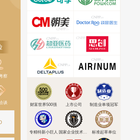
险
考察
洽谈
财富世界500强
上市公司
制造业单项冠军
D
专精特新小巨人
国家企业技术中心
标准起草单位