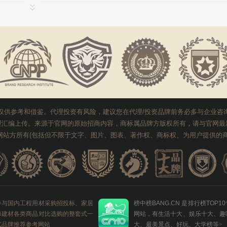
想了解东宝床垫DONBLE品牌资料，请给我详细资料！
东宝床垫DONBLE
北京 辖
在代理/投资前与企业沟通确认。
人数：
5009
想了解天泽智联TanZer品牌资料，请给我详细资料！
天泽智联TanZer
安徽 淮北
，不提供中介服务，更不表示本站支持投资购买，页面信息仅供参考和借鉴。
最近一天
包括网站本身均不可见和使用，网站使用全球领先的加密存储加密传送先进技术，确
如鱼得水窗帘合作优势 如鱼得水窗帘合作支持
品牌
千达成装饰
甘肃 兰州
站服务，通过到品牌官网咨询或者其他方式渠道进行品牌代理。已提交的代理信息如不
预算参考：
￥10-20万元
1
想了解松乐SOLOR品牌资料，请给我详细资料！
松乐SOLOR
河北 邯郸
想了解肯帝亚KENTIER品牌资料，请给我详细资料！
肯帝亚KENTIER
河北 邯郸
最近一
 固莱瓷砖胶加盟优势有哪些 固莱瓷砖胶加盟条件和流程
仅供参考和借鉴。代理投资有风险，建议您在代理/投资品牌前务必多与企业咨
想了解千尤品牌资料，请给我详细资料！
千尤
天津
算参考：
￥5-30万元
理汇编上传。来源于官网的原始招商内容，商标属品牌方版权所有，请与官网最
网站方所有(包括但不限于文字、图片、图表、著作权、商标权、为用户提供的商
想了解佳美嘉垂感大师品牌资料，请给我详细资料！
佳美嘉垂感大师
湖南 长沙
想了解大旺铝乐品牌资料，请给我详细资料！
大旺铝乐
湖南 长沙
最近一天
作加盟 天泽智联智慧消防加盟优势和支持
预算参考：
￥15-50万元
想了解YATO易尔拓品牌资料，请给我详细资料！
YATO易尔拓
山东 济宁
参与国内工程用材采购招投标、家居
榜中榜BANG.CN 是排行榜TOP1
想了解Newhb新恒邦品牌资料，请给我详细资料！
Newhb新恒邦
辽宁 大连
修建材各类商品对比选购的整套式一
网站，有生活十大、娱乐十大、趣
式品牌推荐参考网站
大、最美景点、好玩、大学榜等
>