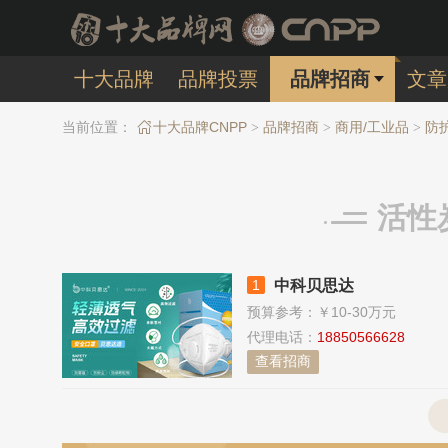
十大品牌
品牌投票
品牌招商
文章
当前位置：
十大品牌CNPP
品牌招商
商用/工业品
防护
>
>
>
活性
中科贝思达
预算参考：
￥10-30万元
代理电话：
18850566628
查看招商