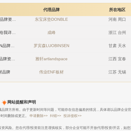
想了解肯帝亚KENTIER品牌资料，请给我详细资料！
肯帝亚KENTIER
河南 周口
代理品牌
所在地区
想了解东宝床垫DONBLE品牌资料，请给我详细资料！
东宝床垫DONBLE
河南 周口
代理合作 佳美嘉垂感大师窗帘加盟优势 佳美嘉垂感大师窗帘加盟条
想了解成峰品牌资料，请给我详细资料！
成峰
浙江 台州
预算参考：
￥15-30万元
想了解罗宾森LUOBINSEN品牌资料，请给我详细资料！
罗宾森LUOBINSEN
甘肃 天水
想了解雅轩artlandspace品牌资料，请给我详细资料！
雅轩artlandspace
江西 宜春
最近一天
索邦水管加盟费 上海索邦建材集团有限公司
算参考：
￥10-30万元
材品牌
伟业ENF板材
江苏 无锡
想了解欧陆OULU品牌资料，请给我详细资料！
欧陆OULU
北京 辖
理合作 飞斯耐地暖分水器怎么样 上海飞斯耐暖通科技有限公司
想了解肯帝亚KENTIER品牌资料，请给我详细资料！
肯帝亚KENTIER
江苏 盐城
算参考：
￥10-30万元
网站提醒和声明
想了解安心地板品牌资料，请给我详细资料！
安心地板
北京 辖
属品牌方所有。由于更新时间等问题，可能存在信息偏差的情况，具体请以品牌企业
一时间删除或更正。
申请删除>>
纠错>>
投诉侵权>>
行业
彬长电气
江苏 连云港
招商中
资风险。您在代理/投资前注意谨慎核实，部分企业可能不开放代理/投资/开店，如您