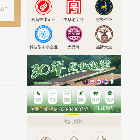
ASE
高新技术企业
中华老字号
瞪羚企业
科技型中小企业
大品牌
品牌大全
伟业ENF板材 020-84900747
亚通Aton
广告
热门模块