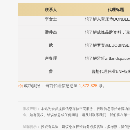
女士
联系人
代理标题
李女士
佳美嘉垂感大师窗帘招商
最近一天
潘井杰
品牌：
佳美嘉垂感大师
招商电话：
19150265716
武
卢春晖
索邦水管加盟代理招商 
品牌：
索邦管Suban
预
曹
曹想代理伟业ENF板
招商电话：
400-888-3555
王女士
成功播报： 当前代理信息总量
1,872,325
条。
飞斯耐地暖分水器招商代
王女士
品牌：
Fixanit飞斯耐
预
品牌电话：
400-718-8345
王女士
版权声明：
本站为会员提供信息存储空间服务，代理信息原始来源均
准。如有侵权、错误信息或任何问题，请及时联系我们，我们将在第
黄先生
黄先生想代理变压器
挡烟垂壁行业项目火热
温馨提示：
投资有风险，建议您在投资前务必多咨询，多考察，降低投