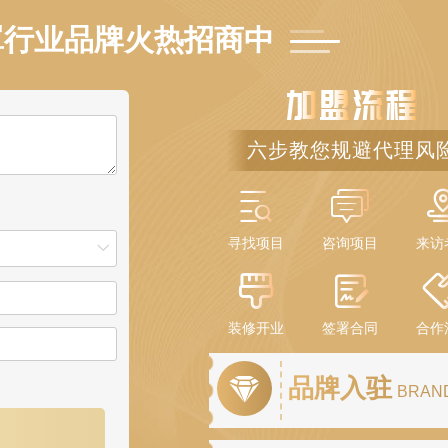
最近一天
安徽晶彩玻璃制品有限公司
罩行业品牌火热招商中
预算参考：
￥10-20万元
最近一天
 开达电气合作优势 江苏开达电气有限公司
六步教您规避代理风
预算参考：
￥10-50万元
3
寻找项目
最近一天
咨询项目
来访
恒邦门业品牌实力 新恒邦门业怎么样
算参考：
￥5-20万元
头盔
装修开业
签署合同
合作
商中
品牌入驻
BRAN
人数：
28850