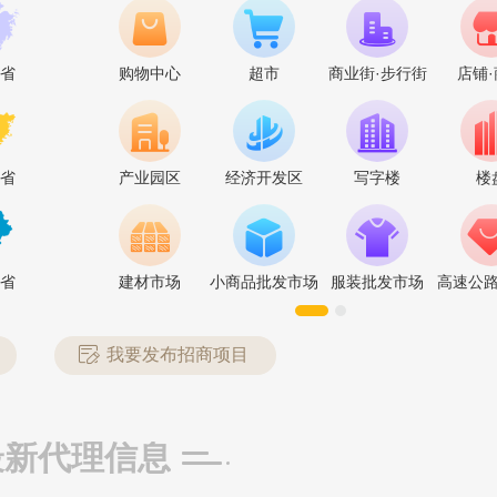
最近一天
广浩管件产品怎么样 河北广浩管件有限公司
省
购物中心
超市
商业街·步行街
店铺
考：
￥15-30万元
省
产业园区
经济开发区
写字楼
楼
最近一天
 圣科隔热条产品优势 广东圣科工程塑料有限公司
￥15-30万元
省
建材市场
小商品批发市场
服装批发市场
高速公
行业
索邦管Suban
河南 濮阳
最近一天
 铝乐铝单板企业优势 铝乐铝单板怎么样
想了解轻松表计品牌资料，请给我详细资料！
轻松表计
河南 周口
考：
￥5-20万元
我要发布招商项目
7
想了解万泰水表品牌资料，请给我详细资料！
万泰水表
河南 周口
最新代理信息
想了解科瑞森CREATION品牌资料，请给我详细资料！
科瑞森CREATION
河南 周口
招商中
人数：
4527