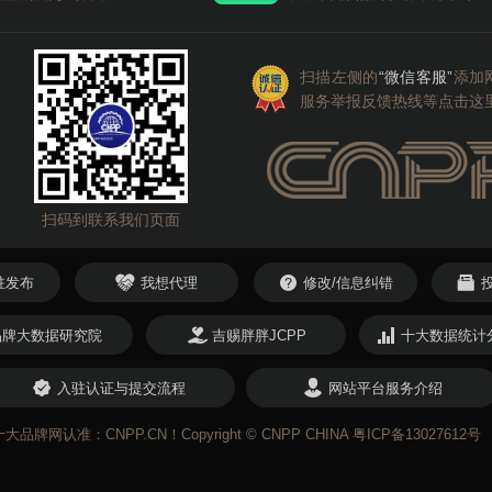
商中
品牌
民兴电缆
安徽 芜湖
人数：
5809
想了解天泽智联TanZer品牌资料，请给我详细资料！
天泽智联TanZer
江苏 南京
扫描左侧的
“微信客服”
添加
服务举报反馈热线等点击这
行业
Newhb新恒邦
湖南 长沙
最近一天
电缆代理费用多少 民兴电缆怎么样
考：
￥15-30万元
行业
肯帝亚KENTIER
湖南 长沙
想了解今顶KIND品牌资料，请给我详细资料！
今顶KIND
广东 广州
扫码到联系我们页面
最近一天
高通阀门产品优势有哪些 天津高通阀门集团有限公司
我已留下手机号，请将千尤资料发给我。
千尤
河南 南阳
预算参考：
￥15-30万元
驻发布
我想代理
修改/信息纠错
行业
南飞NCNF
云南 昆明
品牌大数据研究院
吉赐胖胖JCPP
十大数据统计
业
圣劳伦斯ST.LAWRENCE
云南 昆明
最近一天
作 千尤硅胶娃娃合作优势 千尤硅胶娃娃怎么样
入驻认证与提交流程
网站平台服务介绍
￥5-30万元
想了解东宝床垫DONBLE品牌资料，请给我详细资料！
东宝床垫DONBLE
云南
认准：CNPP.CN！Copyright © CNPP CHINA
粤ICP备13027612号
想了解科瑞森CREATION品牌资料，请给我详细资料！
科瑞森CREATION
云南 昆明