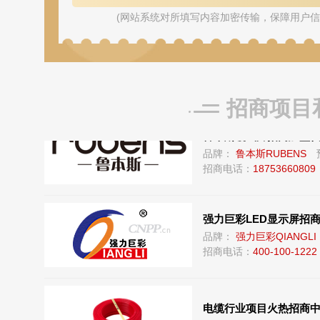
(网站系统对所填写内容加密传输，保障用户信
鑫中北塑业招商代理合作
品牌：
鑫中北塑业
预算
招商电话：
0417-3945678
招商项目
鲁本斯暖气片招商加盟代
品牌：
鲁本斯RUBENS
招商电话：
18753660809
强力巨彩LED显示屏招
品牌：
强力巨彩QIANGLI
招商电话：
400-100-1222
电缆行业项目火热招商
推荐星级：
5星推荐
关注