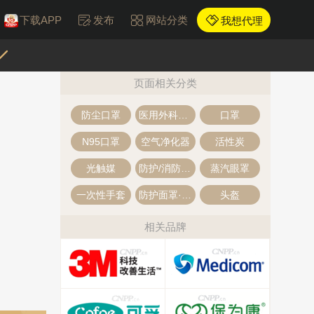
下载APP
发布
网站分类
我想代理
页面相关分类
防尘口罩
医用外科口罩
口罩
N95口罩
空气净化器
活性炭
光触媒
防护/消防/安全
蒸汽眼罩
一次性手套
防护面罩·面罩
头盔
相关品牌