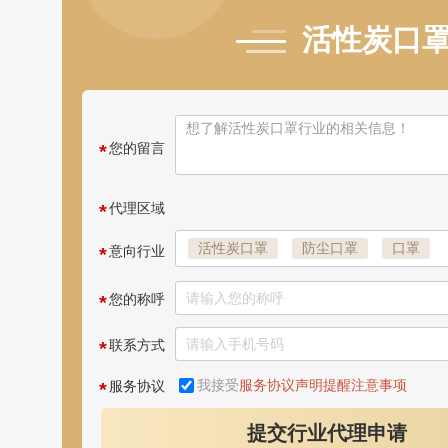
乐唯诗玻璃杯招商代理 
活性炭口
品牌：
乐唯诗LOVWISH
招商电话：
0550-6502291
开达母线槽招商合作代理
您的留言
*
品牌：
开利达KAILIDA
品牌电话：
0511-8842512
代理区域
*
新恒邦门业招商代理 新
活性炭口罩
防尘口罩
口罩
意向行业
*
品牌：
Newhb新恒邦
预
N95口罩
空气净化器
光触媒
招商电话：
400-699-3258
您的称呼
*
防护/消防/安全
防护面罩·面罩
联系方式
*
木地板行业项目火热招
我接受
服务协议声明提醒注意事项
服务协议
*
推荐星级：
5星推荐
关注