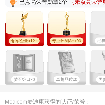
已点亮荣誉勋章2个
（未点亮荣誉勋
领军企业x121
专业评测A+x90
经典
赞不绝口x0
卓越品质x0
国
Medicom麦迪康获得的认证/荣誉：