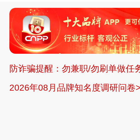
标、LOGO 等）知识产权归本站所
复制、转载、商用。本站不生产产品
不代理、不招商、不提供中介服务。
持投资购买的观点或意见，页面信息
防诈骗提醒：勿兼职/勿刷单做任务
提交说明：
快速提交发布>>
提交品
2026年08月品牌知名度调研问卷>