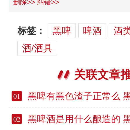
删除>>
纠错>>
标签：
黑啤
啤酒
酒
酒/酒具
关联文章
黑啤有黑色渣子正常么 
01
黑啤酒是用什么酿造的 黑啤
02