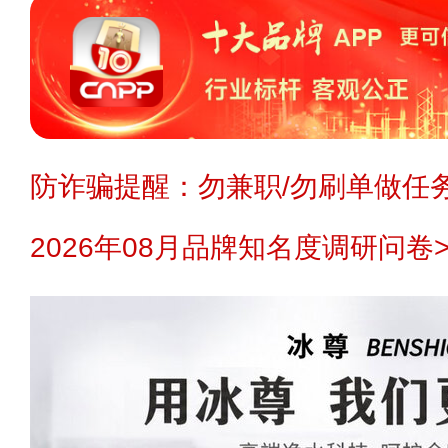
防诈骗提醒：勿兼职/勿刷单做任务
2026年08月品牌知名度调研问卷>