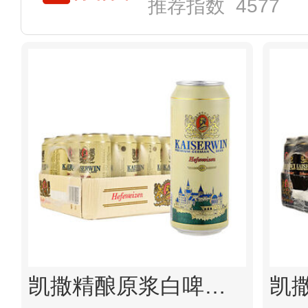
推荐指数 4577
凯撒精酿原浆白啤大麦小麦啤酒整箱 德国原瓶原装进口 500ml*24罐