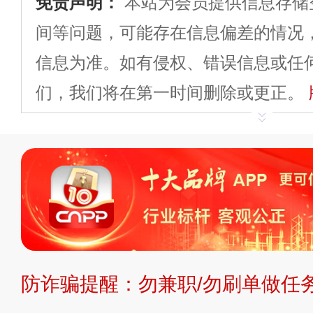
免责声明：
本站为会员提供信息存储
间等问题，可能存在信息偏差的情况
信息为准。如有侵权、错误信息或任
们，我们将在第一时间删除或更正。
申请删除>>
平台自有内容（文字、
标、LOGO 等）知识产权归本站所
复制、转载、商用。本站不生产产品
不代理、不招商、不提供中介服务。
持投资购买的观点或意见，页面信息
防诈骗提醒：勿兼职/勿刷单做任务
提交说明：
快速提交发布>>
提交品