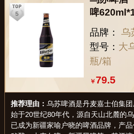
啤620ml
品牌：
乌
型号：
大乌
瓶/箱
79.5
￥
推荐理由：
乌苏啤酒是丹麦嘉士伯集团
始于20世纪80年代，源自天山北麓的
已成为新疆家喻户晓的啤酒品牌，产品