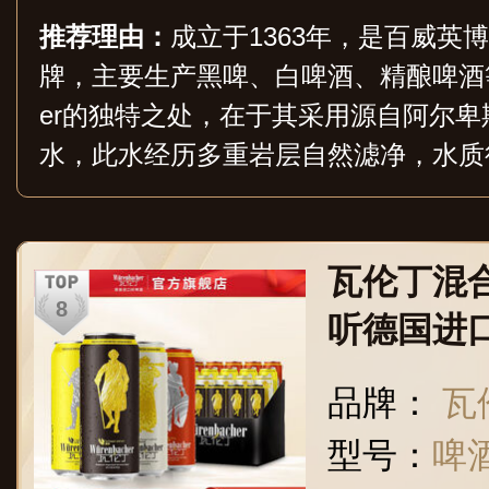
推荐理由：
成立于1363年，是百威英
牌，主要生产黑啤、白啤酒、精酿啤酒等系列
er的独特之处，在于其采用源自阿尔卑
水，此水经历多重岩层自然滤净，水质
古老的酿造技艺，制作过程遵循高生产
艺与悠久的传统底蕴。
瓦伦丁混合
听德国进
性)四口
品牌：
瓦伦
型号：
啤酒