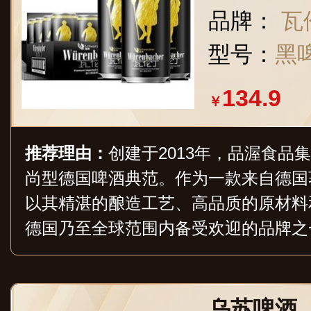
纯正德啤
品牌：
瓦伦
型号：
黑啤
134.9
￥
推荐理由：
创建于2013年，品渥食品
尚型德国啤酒典范。作为一款来自德国
以其精湛的酿造工艺、高品质的原材料
德国乃至全球范围内备受欢迎的品牌之
啤等产品，包括德啤系列、比利时白啤
外享有盛誉，成为德国酿酒业的杰出代
乌苏啤酒（