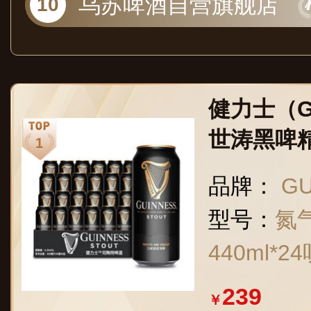
乌苏啤酒自营旗舰店
健力士（G
世涛黑啤精酿
听整箱装
品牌：
G
型号：
氮
440ml*2
239
￥