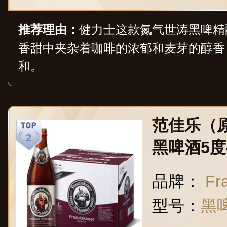
推荐理由：
健力士这款氮气世涛黑啤精酿，
香甜中夹杂着咖啡的浓郁和麦芽的醇香
和。
范佳乐（
黑啤酒5度4
世界啤酒
品牌：
Fr
型号：
黑啤