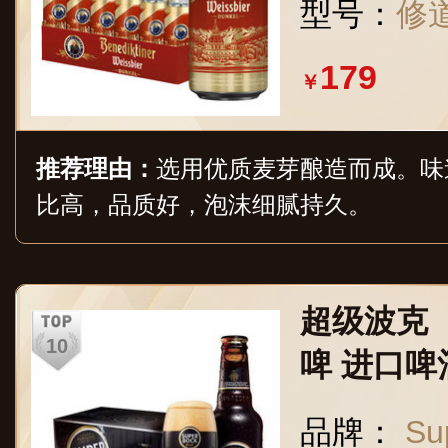
型号：
修道
179
￥
推荐理由：
选用优质麦芽酿造而成。味
比高，品质好，泡沫细腻持久。
超级波克（S
啤 进口啤酒
葡萄牙原
品牌：
Su