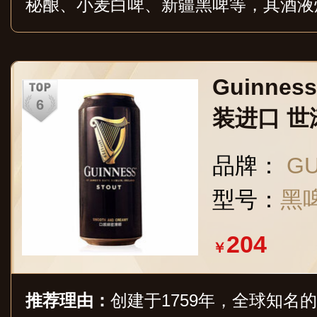
秘酿、小麦白啤、新疆黑啤等，其酒液
浓郁、泡沫洁白细腻、口味醇厚柔顺，
Guinne
装进口 世
l*24听
品牌：
G
型号：
黑啤
204
￥
推荐理由：
创建于1759年，全球知名