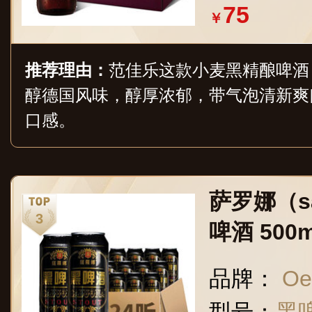
75
￥
推荐理由：
范佳乐这款小麦黑精酿啤酒，净
醇德国风味，醇厚浓郁，带气泡清新爽
口感。
萨罗娜（sa
啤酒 500m
品牌：
Oe