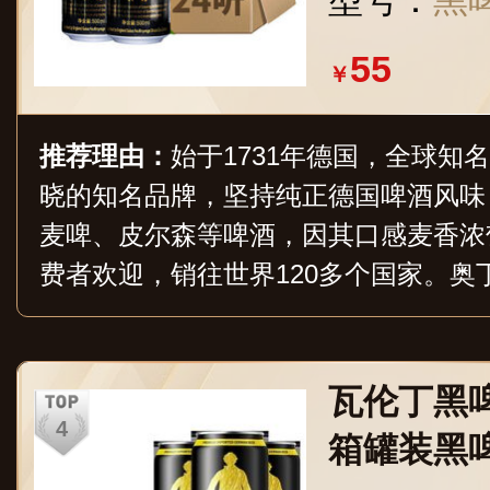
型号：
黑啤
55
￥
推荐理由：
始于1731年德国，全球知
晓的知名品牌，坚持纯正德国啤酒风味
麦啤、皮尔森等啤酒，因其口感麦香浓
费者欢迎，销往世界120多个国家。奥
圳市奥丁格啤酒销售有限公司代理，销
市。
瓦伦丁黑啤
箱罐装黑