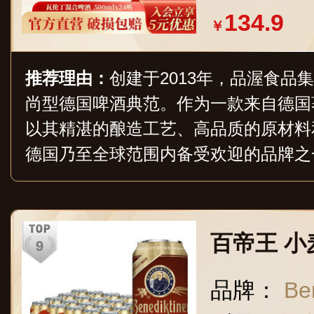
134.9
￥
推荐理由：
创建于2013年，品渥食品
尚型德国啤酒典范。作为一款来自德国
以其精湛的酿造工艺、高品质的原材料
德国乃至全球范围内备受欢迎的品牌之
啤等产品，包括德啤系列、比利时白啤
外享有盛誉，成为德国酿酒业的杰出代
百帝王 小
品牌：
Be