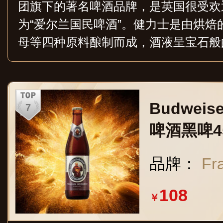
团旗下的著名啤酒品牌，是英国很受欢
为“爱尔兰国民啤酒”。健力士是由烘
母等四种原料酿制而成，酒液呈宝石般
口感绵密、顺滑醇和，带有浓郁的烘烤
销150多个国家/地区。
Budwei
啤酒黑啤4
味小麦啤
品牌：
Fr
108
￥