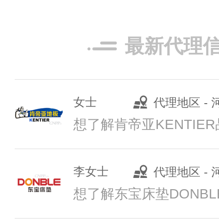
李女士
代理地区 -
创星地板
最新代理
预算参考：
￥2
女士
代理地区 -
招商电话：
400
李女士
代理地区 -
推荐星级：
5星
关注人数：
172
潘井杰