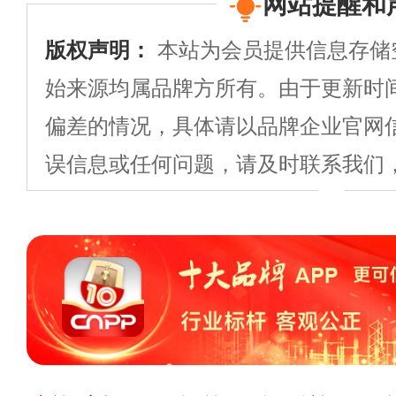
预算参考：
￥2
网站提醒和
曹想代理伟业ENF板材
品牌电话：
400
版权声明：
本站为会员提供信息存储
始来源均属品牌方所有。由于更新时
王女士
代理地区 -
偏差的情况，具体请以品牌企业官网
误信息或任何问题，请及时联系我们
推荐星级：
5星
或更正。
申请删除>>
纠错>>
投诉
关注人数：
595
王女士
代理地区 -
温馨提示：
投资有风险，建议您在投
察，降低投资风险。您在代理/投资
今顶KIND
业可能不开放代理/投资/开店，如您对
预算参考：
￥3
王女士
代理地区 -
题、代理费用、流程、详情等任何信
招商电话：
0573