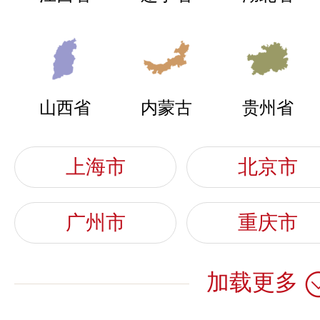
潘构
代理地区 -
关注人数：
137
潘构想代理水管管道行
欧陆OULU
山西省
内蒙古
贵州省
李女士
代理地区 -
预算参考：
￥2
想了解轻松表计品牌资
上海市
北京市
招商电话：
0760-
广州市
重庆市
李女士
代理地区 -
圣科
想了解万泰水表品牌资
预算参考：
￥1
加载更多
品牌电话：
400