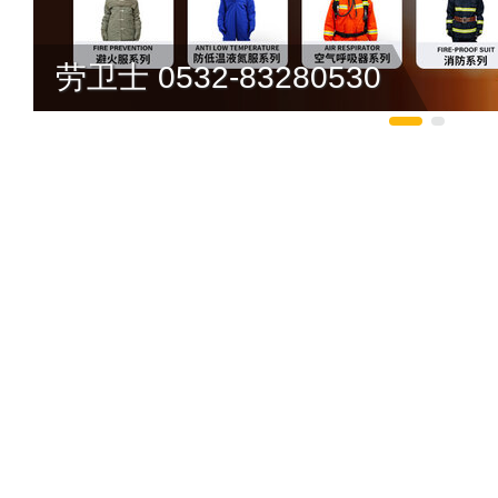
了解如何删除>>
劳卫士 0532-83280530
推荐星级：
5星
金
代理地区 -
提交说明：
快速提交发布>>
查看提
金想代理千达成装饰品
关注人数：
262
冰尊BENSHI
杨伟
代理地区 -
预算参考：
￥1
招商电话：
400
赵春花
代理地区 -
驴充充