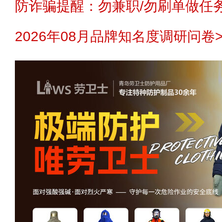
想了解安心地板品牌资
防诈骗提醒：勿兼职/勿刷单做任务
理/投资前与企业沟通确认。
2026年08月品牌知名度调研问卷>
免责声明：
本站不生产产品，不提供
Fixanit飞斯
黄先生
代理地区 -
理，不招商，不提供中介服务，更不
预算参考：
￥1
黄先生想代理变压器行
页面信息仅供参考和借鉴。
品牌电话：
400
隐私制度：
您的代理信息需要对应的
用户
代理地区 -
何第三方包括网站本身均不可见和使
加密存储加密传送先进技术，确保对
预算参考：
￥5
障用户信息安全，若有异议您可以选
招商电话：
400
刘
代理地区 -
过到品牌官网咨询或者其他方式渠道
代理信息如不想被企业再联系您可以