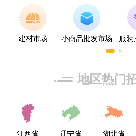
科凡高定
预算参考：
￥1
招商电话：
180-
建材市场
小商品批发市场
服装
肯帝亚KENTI
预算参考：
￥3
地区热门
招商电话：
400
江西省
辽宁省
湖北省
推荐星级：
5星