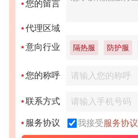
您的留言
*
品牌电话：
0757
代理区域
*
民兴电缆
意向行业
隔热服
防护服
*
预算参考：
￥1
劳保用品·防护用品
招商电话：
400
您的称呼
*
消防器材
灭火器
联系方式
*
消火栓·消防栓
推荐星级：
5星
服务协议
我接受
服务协议
*
关注人数：
117