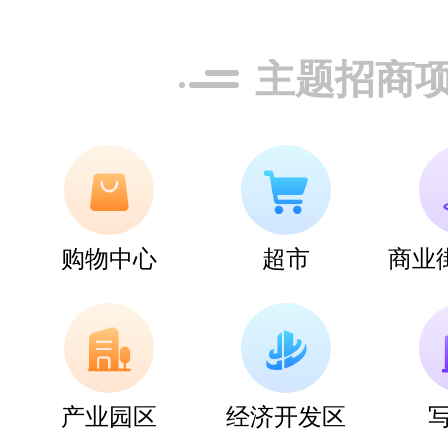
主题招商
推荐星级：
5星
关注人数：
296
购物中心
超市
商业
安心地板
预算参考：
￥4
招商电话：
400
产业园区
经济开发区