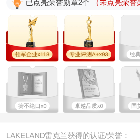
已点亮荣誉勋章2个
（未点亮荣誉勋
领军企业x118
专业评测A+x93
经典
赞不绝口x0
卓越品质x0
国
LAKELAND雷克兰获得的认证/荣誉：