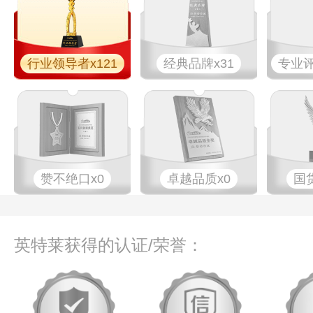
行业领导者x121
经典品牌x31
专业​评
赞不绝口x0
卓越品质x0
国
英特莱获得的认证/荣誉：