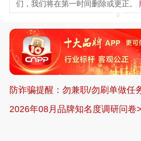
们，我们将在第一时间删除或更正。
申请删除>>
平台自有内容（文字、
标、LOGO 等）知识产权归本站所
复制、转载、商用。本站不生产产品
不代理、不招商、不提供中介服务。
持投资购买的观点或意见，页面信息
防诈骗提醒：勿兼职/勿刷单做任务
提交说明：
快速提交发布>>
提交品
2026年08月品牌知名度调研问卷>