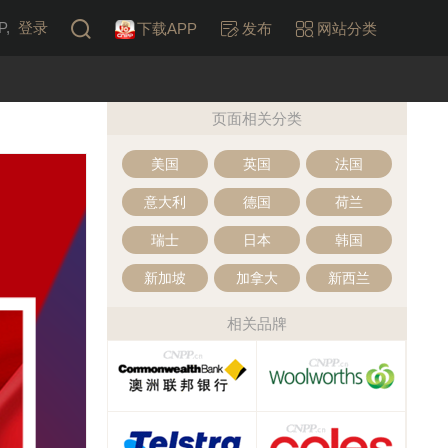
,
登录
下载APP
发布
网站分类
页面相关分类
美国
英国
法国
意大利
德国
荷兰
瑞士
日本
韩国
新加坡
加拿大
新西兰
相关品牌