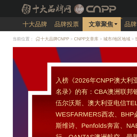
十大品牌
品牌投票
文章聚焦
品牌
当前位置：
十大品牌CNPP
CNPP文章库
城市/地区地域
>
>
>
入榜《2026年CNPP澳大
名录》的有：CBA澳洲联邦银行、
伍尔沃斯、澳大利亚电信TELS
WESFARMERS西农、BHP
斯维诗、Penfolds奔富、
行、QANTAS澳洲航空。