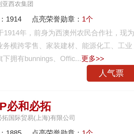
利亚西农集团
1914
点亮荣誉勋章：
1个
始于1914年，前身为西澳州农民合作社，现
业务横跨零售、家装建材、能源化工、工业
unnings、Offic...
更多>>
人气票
HP必和必拓
必拓国际贸易(上海)有限公司
1885
点亮荣誉勋章：
1个