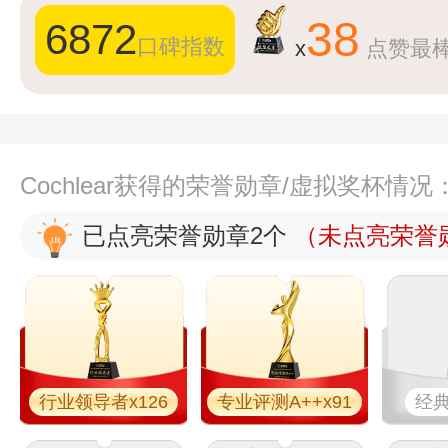
38
6872
口碑指数
x
点赞最
Cochlear获得的荣誉勋章/虚拟奖杯情况
已点亮荣誉勋章2个
（未点亮荣誉勋
行业领导者x126
专业​评测A++x91
经典