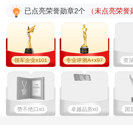
已点亮荣誉勋章2个
（未点亮荣誉勋
领军企业x101
专业评测A+x97
资深
赞不绝口x0
卓越品质x0
国