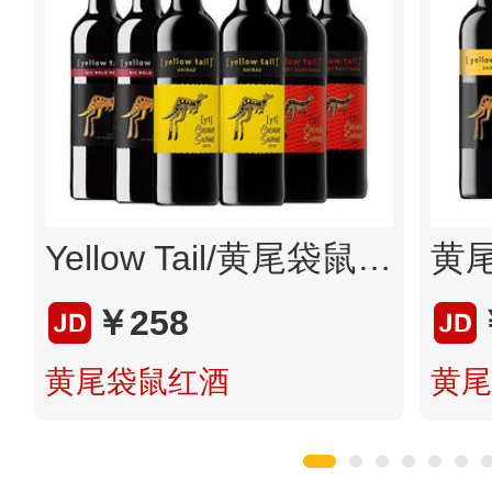
Yellow Tail/黄尾袋鼠缤纷系列西拉加本力苏维翁魄丽红葡萄酒各2支组合装 澳洲进口红酒
￥258
黄尾袋鼠红酒
黄尾