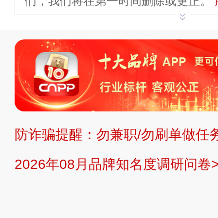
们，我们将在第一时间删除或更正。
申请删除>>
平台自有内容（文字、
标、LOGO 等）知识产权归本站所
复制、转载、商用。本站不生产产品
不代理、不招商、不提供中介服务。
持投资购买的观点或意见，页面信息
防诈骗提醒：勿兼职/勿刷单做任务
提交说明：
快速提交发布>>
提交品
2026年08月品牌知名度调研问卷>