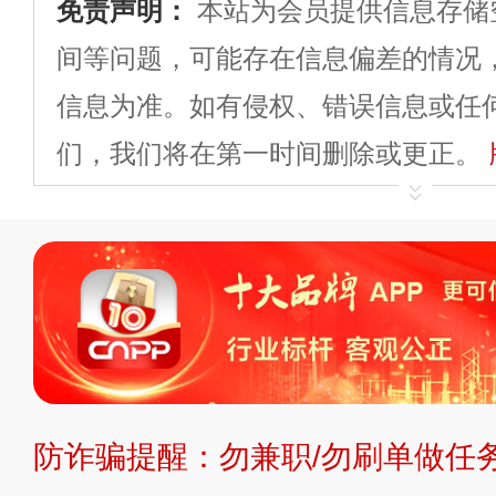
免责声明：
本站为会员提供信息存储
间等问题，可能存在信息偏差的情况
信息为准。如有侵权、错误信息或任
们，我们将在第一时间删除或更正。
申请删除>>
平台自有内容（文字、
标、LOGO 等）知识产权归本站所
复制、转载、商用。本站不生产产品
不代理、不招商、不提供中介服务。
持投资购买的观点或意见，页面信息
防诈骗提醒：勿兼职/勿刷单做任务
提交说明：
快速提交发布>>
提交品