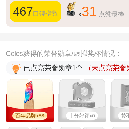
31
467
口碑指数
x
点赞最棒
Coles获得的荣誉勋章/虚拟奖杯情况：
已点亮荣誉勋章1个
（未点亮荣誉勋
百年品牌x88
十分好评x0
赞