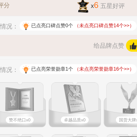
6
评分
x
五星好评
赞情况：
已点亮口碑点赞0个
（未点亮口碑点赞14个>>）
给品牌点赞
杯情况：
已点亮荣誉勋章1个
（未点亮荣誉勋章16个>>）
赞不绝口x0
卓越品质x0
国货大牌x