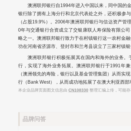
澳洲联邦银行自1994年进入中国以来，同中国
银行除了拥有上海分行和北京代表处之外，还积极参与
（占股19.9%）。2006年澳洲联邦银行与信达资产
0年与交通银行合资成立了交银康联人寿保险有限公司
略之一。
澳洲联邦银行
致力于在村镇银行这一农村金融
功在河南省济源市、登封市和兰考县设立了三家村镇银
澳洲联邦银行积极拓展其在国内和海外的业务。于
行，实现了海外业务拓展。
澳洲联邦银行
于1991
（澳洲领先的寿险，银行以及基金管理集团）从而实现了
行（Bank West），从而成功地拓展了在澳大利亚西
本企业品牌页面图文信息由
CN108330
整理汇编上传，可能存
品牌问答