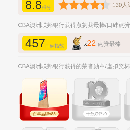
8.8
130
人
得分
CBA澳洲联邦银行获得点赞我最棒/口碑点
457
22
x
点赞最棒
口碑指数
CBA澳洲联邦银行获得的荣誉勋章/虚拟奖
百年品牌x88
十分好评x0