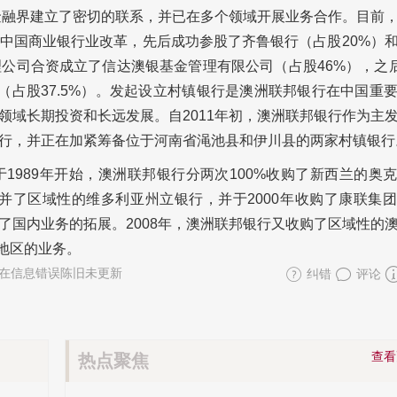
的金融界建立了密切的联系，并已在多个领域开展业务合作。目前
中国商业银行业改革，先后成功参股了齐鲁银行（占股20%）
管理公司合资成立了信达澳银基金管理有限公司（占股46%），之后
（占股37.5%）。发起设立村镇银行是澳洲联邦银行在中国重
领域长期投资和长远发展。自2011年初，澳洲联邦银行作为主
行，并正在加紧筹备位于河南省渑池县和伊川县的两家村镇银行
1989年开始，
澳洲联邦银行
分两次100%收购了新西兰的奥
年兼并了区域性的维多利亚州立银行，并于2000年收购了康联集
国内业务的拓展。2008年，
澳洲联邦银行
又收购了区域性的
部地区的业务。
在信息错误陈旧未更新
纠错
评论
查
热点聚焦