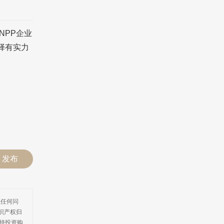
NPP企业
择有实力
发布
或任何问
识产权归
持投资购