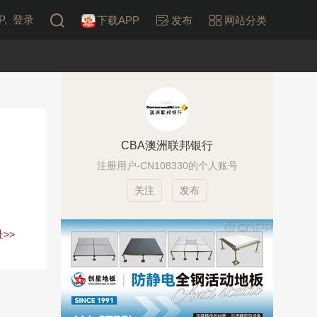
,
登录
下载APP
发布
网站分类
CBA澳洲联邦银行
注册用户-CN108330的个人账号
发布
>>