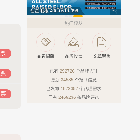
肯帝亚KENTIER 4006-026-011
欧陆OUL
广告
热门模块
投票
品牌招商
品牌投票
文章聚焦
已有
292726
个品牌入驻
投票
更新
34585
个招商信息
已发布
1872357
个代理需求
投票
已有
2465236
条品牌评论