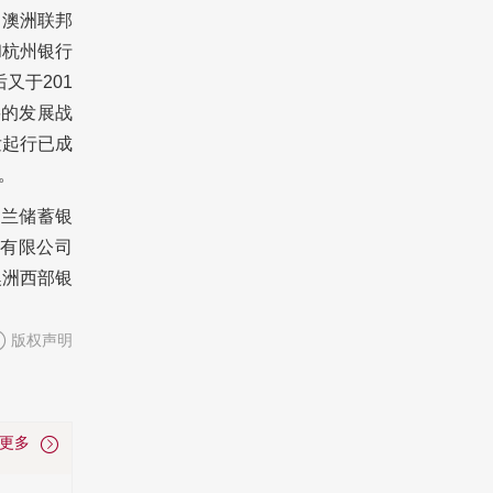
，澳洲联邦
和杭州银行
又于201
要的发展战
发起行已成
。
克兰储蓄银
团有限公司
澳洲西部银
版权声明
看更多