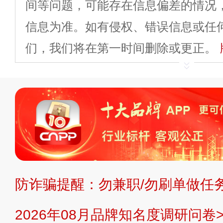
间等问题，可能存在信息偏差的情况
信息为准。如有侵权、错误信息或任
们，我们将在第一时间删除或更正。
申请删除>>
平台自有内容（文字、
标、LOGO 等）知识产权归本站所
复制、转载、商用。本站不生产产品
不代理、不招商、不提供中介服务。
持投资购买的观点或意见，页面信息
防诈骗提醒：勿兼职/勿刷单做任务
提交说明：
快速提交发布>>
提交品
2026年08月品牌知名度调研问卷>