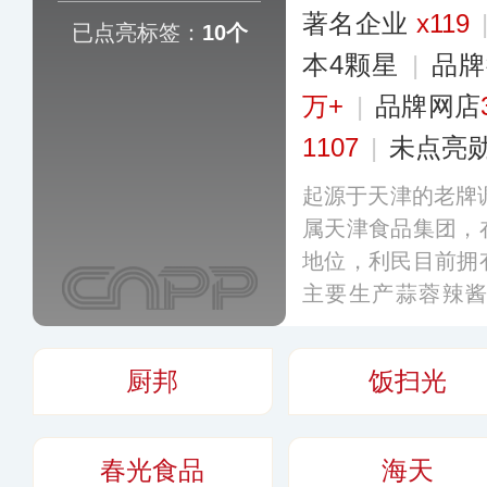
著名企业
x119
已点亮标签：
10个
本4颗星
|
品牌
万+
|
品牌网店
1107
|
未点亮
起源于天津的老牌调
属天津食品集团，
地位，利民目前拥
主要生产蒜蓉辣
酱、酱油、醋等多
主导品牌“利民”
厨邦
饭扫光
子品牌。
更多
春光食品
海天