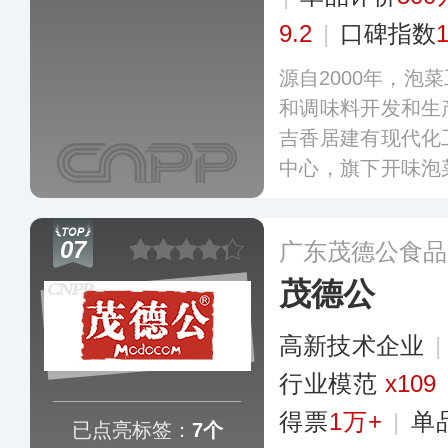
9.2
|
口碑指数
源自2000年，泡
和调味料开发和生
吉香居建有现代化
中心，旗下开味泡
肉酱、辣椒酱等为
质和丰富的口味在
07
广东茂德公食品
名度和美誉度。
更
茂德公
高新技术企业
行业模范
x109
得票
1万+
|
单
已点亮标签：
7个