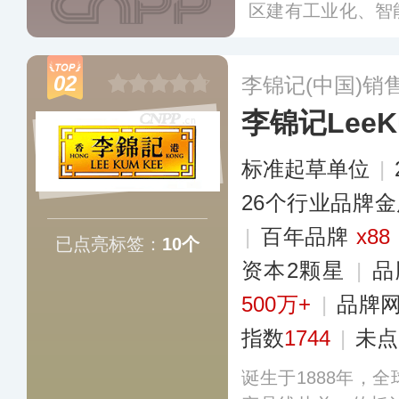
区建有工业化、智
数百万瓶（袋）辣
传统辣酱品类和番
02
李锦记(中国)销
等新兴品类，营销
李锦记LeeK
地区。
更多
标准起草单位
|
26个行业品牌
|
百年品牌
x88
已点亮标签：
10个
资本2颗星
|
品
500万+
|
品牌
指数
1744
|
未点
诞生于1888年，