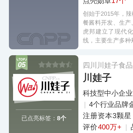
点亮勋章
17个
创始于2015年，
餐酱料开发、生产
虎邦建立了现代
线，主要生产多种
现已进军了外卖、
场景，终端销售
05
四川川娃子食品
区。
更多
川娃子
科技型中小企业
|
4个行业品牌
注册资本3颗星
已点亮标签：
8个
评价
400万+
|