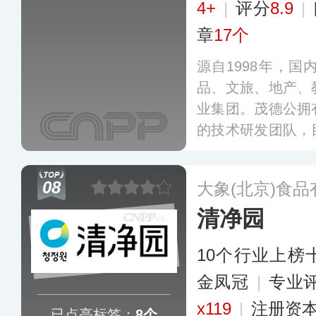
4+
|
评分
8.9
|
章
17个
源自1998年，
品、文旅、地产、
业集团。茂德公拥
的技术研发团队，
仔酱、豆豉青椒酱
类，在全国多个大
08
大象(北京)食
平台均有销售。
更
清净园
10个行业上榜
金凤冠
|
专业
x119
|
注册资本
已点亮标签：
8个