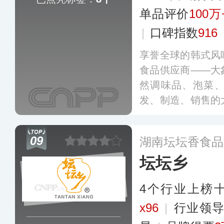
单品评价
100万
|
口碑指数
916
享誉全球的韩式风
食品供应商——大
然调味品、泡菜
发、制造、销售的
强的生物发酵技术
全球范围内设有多
09
湖南坛坛香食品
营销网络遍布线上
坛坛乡
4个行业上榜
x96
|
行业领