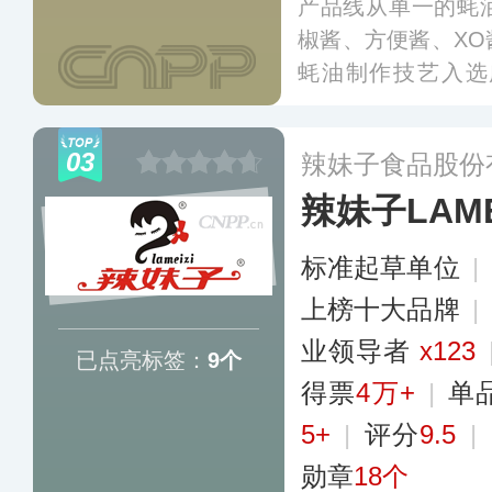
产品线从单一的蚝
椒酱、方便酱、X
蚝油制作技艺入选
录。李锦记在海内
地，并建立了完善
03
辣妹子食品股份
产品已行销至全球
辣妹子LAME
更多
标准起草单位
|
上榜十大品牌
|
业领导者
x123
已点亮标签：
9个
得票
4万+
|
单
5+
|
评分
9.5
|
勋章
18个