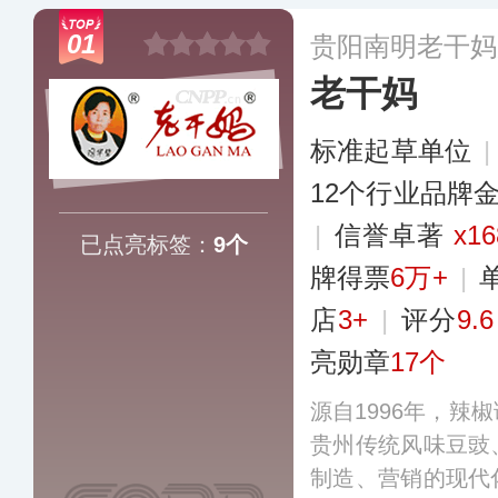
01
贵阳南明老干妈
老干妈
标准起草单位
12个行业品牌
|
信誉卓著
x16
已点亮标签：
9个
牌得票
6万+
|
店
3+
|
评分
9.6
亮勋章
17个
源自1996年，辣
贵州传统风味豆豉
制造、营销的现代