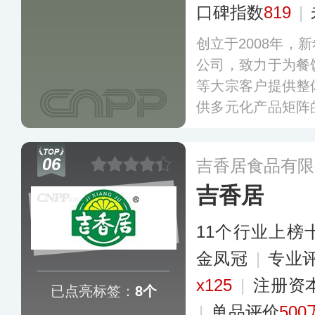
口碑指数
819
|
创立于2008年，
公司，致力于为餐
等大宗客户提供整
供多元化产品矩阵
前川娃子已销往全
主流连锁超市，业
06
吉香居食品有限
欧洲等国家和地区
吉香居
11个行业上榜
金凤冠
|
专业
x125
|
注册资
已点亮标签：
8个
|
单品评价
500