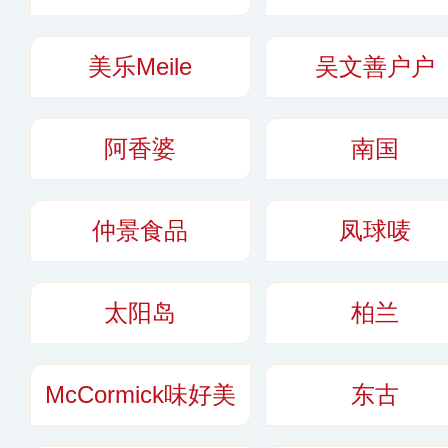
美乐Meile
吴文善户户
阿香婆
南国
仲景食品
凤球唛
太阳岛
柏兰
McCormick味好美
东古