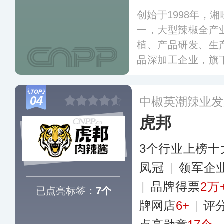
创始于1998年，
一，大型辣椒全产
植、产品研发、生
品深加工企业，旗
明星产品。公司开
建设和发掘，目前
04
中椒英潮辣业发
餐酱等多个系列，
虎邦
罐。
更多
3个行业上榜十
凤冠
|
领军企
|
品牌得票
2万
已点亮标签：
7个
牌网店
6+
|
评