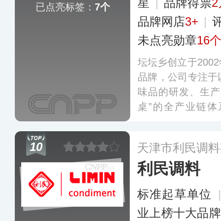
星
|
品牌得票
2
已点亮标签：
7个
品牌网店
3+
|
未点亮勋章
16
坛坛乡创立于200
品牌，公司专注于
味品的研发、生产
桌”的全产业链
工、产品研发、生
全国大型KA类卖
10
天津市利民调料
盖各大电商平台。
利民调料
标准起草单位
业上榜十大品牌