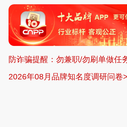
标、LOGO 等）知识产权归本站所
复制、转载、商用。本站不生产产品
不代理、不招商、不提供中介服务。
持投资购买的观点或意见，页面信息
防诈骗提醒：勿兼职/勿刷单做任务
提交说明：
快速提交发布>>
提交品
2026年08月品牌知名度调研问卷>