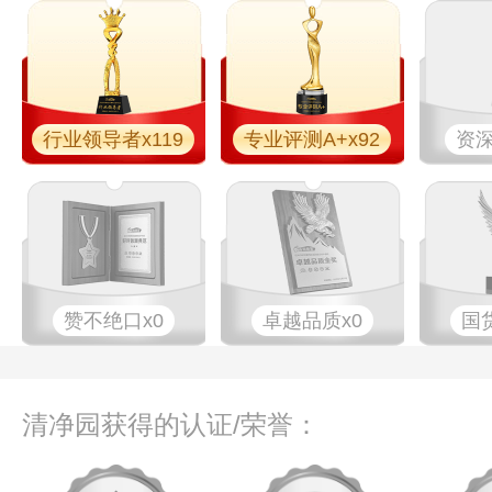
行业领导者x119
专业评测A+x92
资深
赞不绝口x0
卓越品质x0
国
清净园获得的认证/荣誉：