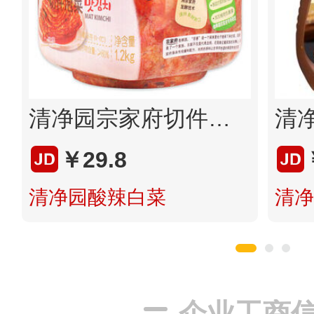
清净园宗家府切件泡菜
￥29.8
清净园酸辣白菜
清净
企业工商