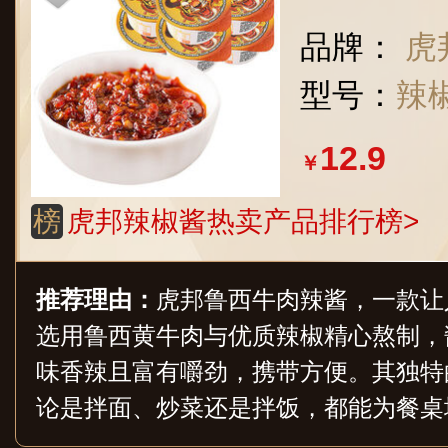
品牌：
虎
型号：
辣椒
12.9
￥
榜
虎邦辣椒酱热卖产品排行榜>
推荐理由：
虎邦鲁西牛肉辣酱，一款让
选用鲁西黄牛肉与优质辣椒精心熬制，
味香辣且富有嚼劲，携带方便。其独特
论是拌面、炒菜还是拌饭，都能为餐桌
邦鲁西牛肉辣酱，让您在享受美食的同