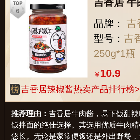
吉香居 
品牌：
吉
型号：
吉
250g*1瓶
10.9
￥
榜
吉香居辣椒酱热卖产品排行榜>
推荐理由：
吉香居牛肉酱，暴下饭甜辣
饭拌面的绝佳选择。其选用优质牛肉精
悠长。无论是家常便饭还是外出野餐，