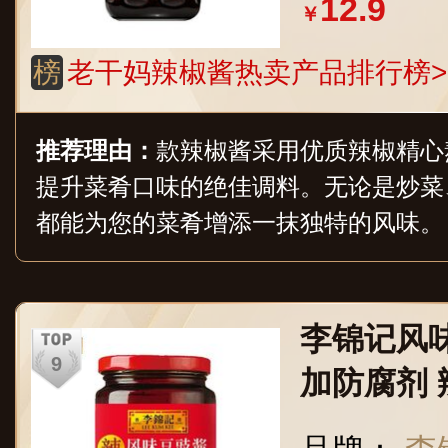
12.9
￥
榜
老干妈辣椒酱热卖产品排行榜>
推荐理由：
款辣椒酱采用优质辣椒精心
提升菜肴口味的绝佳调料。无论是炒菜
都能为您的菜肴增添一抹独特的风味。
李锦记风味
加防腐剂 
辣椒酱