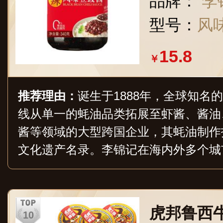
品牌：
李
型号：
风味
15.8
￥
推荐理由：
诞生于1888年，全球知名
线从单一的蚝油品类拓展至虾酱、酱油
酱等领域的大型跨国企业，其蚝油制作
文化遗产名录。李锦记在海内外多个城
并建立了完善的营销和服务网络体系，
大连锁商超及互联网平台。
虎邦鲁西