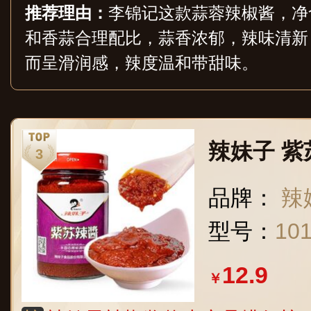
推荐理由：
李锦记这款蒜蓉辣椒酱，净含
和香蒜合理配比，蒜香浓郁，辣味清新
而呈滑润感，辣度温和带甜味。
辣妹子 紫
品牌：
辣
型号：
10
12.9
￥