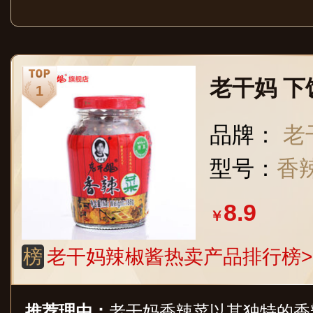
老干妈 
品牌：
老
型号：
香辣
8.9
￥
榜
老干妈辣椒酱热卖产品排行榜>
推荐理由：
老干妈香辣菜以其独特的香