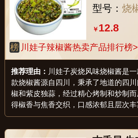
型号：
烧椒
12.8
￥
榜
川娃子辣椒酱热卖产品排行榜>
推荐理由：
川娃子炭烧风味烧椒酱是一
款烧椒酱源自四川，秉承了地道的四川
椒和紫皮独蒜，经过精心烤制和炒制而
得椒香与焦香交织，口感浓郁且层次丰
鲜还是蔬菜，都能完美融合，为菜肴增
子炭烧风味烧椒酱的油润口感和细腻颗
材更加入味，口感更加顺滑。