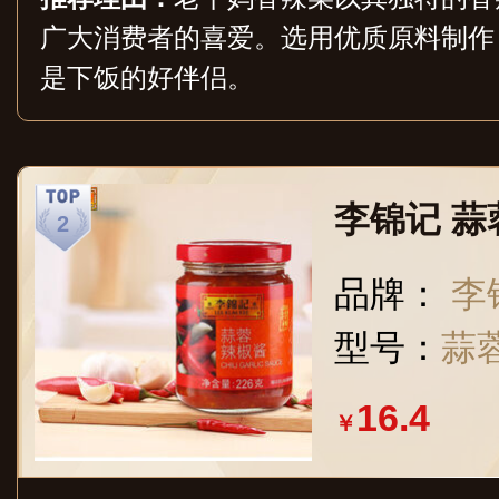
广大消费者的喜爱。选用优质原料制作
是下饭的好伴侣。
李锦记 蒜
品牌：
李
型号：
蒜
16.4
￥