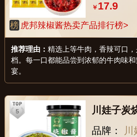
17.9
￥
榜
虎邦辣椒酱热卖产品排行榜>
推荐理由：
精选上等牛肉，香辣可口，
档。每一口都能品尝到浓郁的牛肉味和
宴。
川娃子炭
品牌：
川