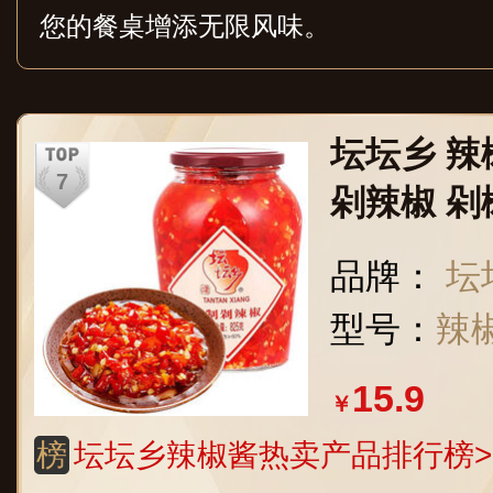
您的餐桌增添无限风味。
坛坛乡 辣椒
剁辣椒 剁
泡椒辣酱 
品牌：
坛
型号：
辣椒
15.9
￥
榜
坛坛乡辣椒酱热卖产品排行榜>