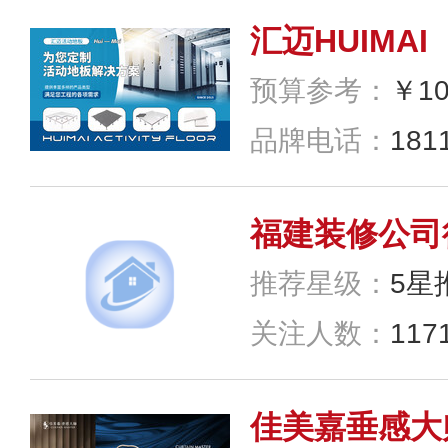
预算参考：
￥1
品牌电话：
181
推荐星级：
5星
关注人数：
117
佳美嘉垂感大
预算参考：
￥1