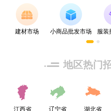
预算参考：
￥1
品牌电话：
400
建材市场
小商品批发市场
服装
天泽智联TanZ
预算参考：
￥1
地区热门
品牌电话：
400
推荐星级：
5星
江西省
辽宁省
湖北省