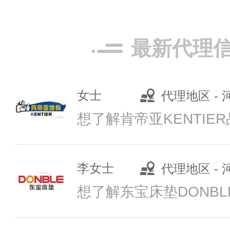
伟业ENF板材
最新代理
预算参考：
￥5
招商电话：
020
女士
代理地区 -
推荐星级：
5星
李女士
代理地区 -
关注人数：
594
潘井杰
代理地区 -
罗曼缔克瓷砖