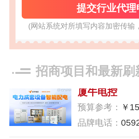
大旺铝乐
预算参考：
￥5
(网站系统对所填写内容加密传输
品牌电话：
0757
厦牛电控
招商项目和最新刷
预算参考：
￥1
品牌电话：
059
汇迈HUIMAI