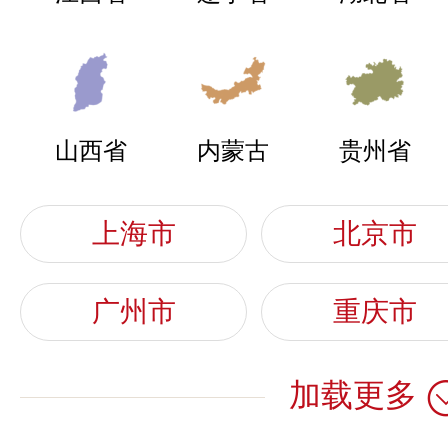
关注人数：
456
潘构
代理地区 -
潘构想代理水管管道行
民兴电缆
预算参考：
￥1
山西省
内蒙古
贵州省
李女士
代理地区 -
招商电话：
400
想了解轻松表计品牌资
上海市
北京市
千尤
李女士
代理地区 -
广州市
重庆市
预算参考：
￥5
想了解万泰水表品牌资
加载更多
品牌电话：
158
李女士
代理地区 -