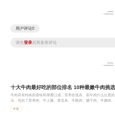
用户评论
0
请先
登录
后再发表评论
十大牛肉最好吃的部位排名 10种最嫩牛肉挑
牛肉具有特殊的香味和厚重口感，营养价值高，那牛肉什么位置的
法，包括了里脊肉、牛上脑、黄瓜条、牛眼肉、腱子肉、牛腩肉、
起来看更详细的牛肉部位及吃法的相关知识吧！
牛排