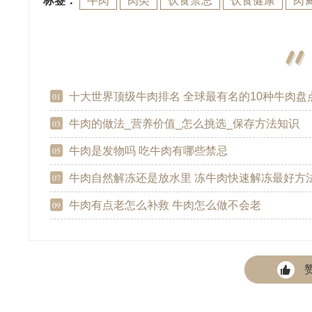
标签：
牛肉
肉类
饮食禁忌
饮食健康
肉
十大世界顶级牛肉排名 全球最有名的10种牛肉盘
01
牛肉的做法_营养价值_怎么挑选_保存方法知识
03
牛肉是发物吗 吃牛肉有哪些禁忌
05
牛肉自然解冻还是放水里 冻牛肉快速解冻最好方
07
牛肉有点老怎么补救 牛肉怎么做不会老
09