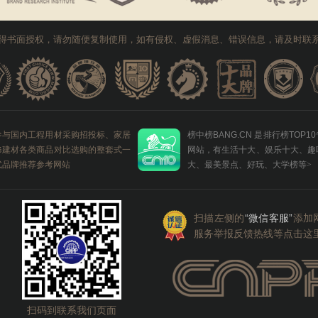
得书面授权，请勿随便复制使用，如有侵权、虚假消息、错误信息，请及时联
参与国内工程用材采购招投标、家居
榜中榜BANG.CN 是排行榜TOP1
修建材各类商品对比选购的整套式一
网站，有生活十大、娱乐十大、趣
式品牌推荐参考网站
大、最美景点、好玩、大学榜等
>
扫描左侧的
“微信客服”
添加
服务举报反馈热线等点击这
扫码到联系我们页面