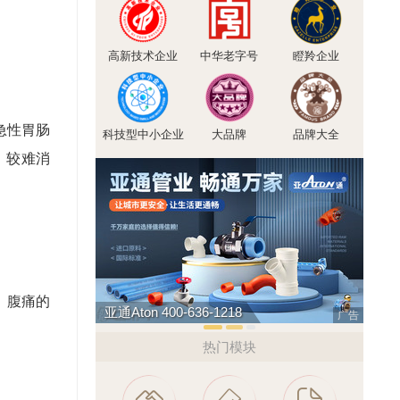
高新技术企业
中华老字号
瞪羚企业
急性胃肠
科技型中小企业
大品牌
品牌大全
，较难消
、腹痛的
亚通Aton 400-636-1218
驴充充
广告
热门模块