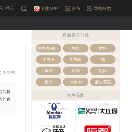
,
登录
下载APP
发布
网站分类
页面相关分类
酱牛肉·卤牛肉
牛排
肥牛
牛肉干
牛肉酱
肉
羊肉
鸡肉
海鲜
版权声明
猪肉
冷鲜肉
畜牧养殖
提高机
相关品牌
肉的食