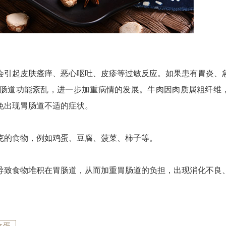
会引起皮肤瘙痒、恶心呕吐、皮疹等过敏反应。如果患有胃炎、
肠道功能紊乱，进一步加重病情的发展。牛肉因肉质属粗纤维
免出现胃肠道不适的症状。
克的食物，例如鸡蛋、豆腐、菠菜、柿子等。
导致食物堆积在胃肠道，从而加重胃肠道的负担，出现消化不良
民兴电缆 400-188-3331