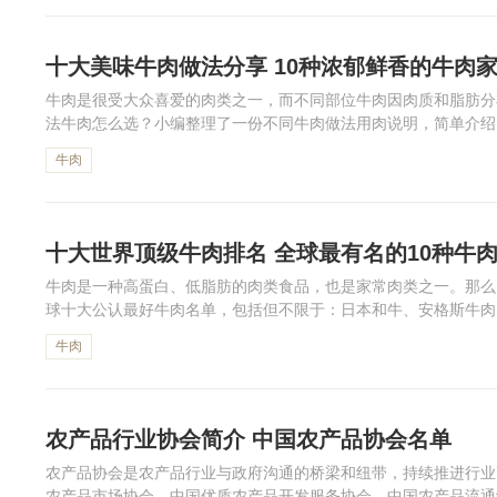
十大美味牛肉做法分享 10种浓郁鲜香的牛肉
牛肉是很受大众喜爱的肉类之一，而不同部位牛肉因肉质和脂肪分
法牛肉怎么选？小编整理了一份不同牛肉做法用肉说明，简单介绍
肉、红烧牛肉、牛肉汤、牛肉馅、卤牛肉、酱牛肉等用哪些部位牛肉
牛肉
十大世界顶级牛肉排名 全球最有名的10种牛
牛肉是一种高蛋白、低脂肪的肉类食品，也是家常肉类之一。那么
球十大公认最好牛肉名单，包括但不限于：日本和牛、安格斯牛肉
拉克牛肉、婆罗门牛肉、西门塔尔牛肉、海福特牛肉、利木赞牛肉。
牛肉
农产品行业协会简介 中国农产品协会名单
农产品协会是农产品行业与政府沟通的桥梁和纽带，持续推进行业
农产品市场协会、中国优质农产品开发服务协会、中国农产品流通