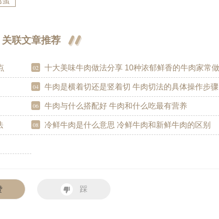
禽蛋
关联文章推荐
点
十大美味牛肉做法分享 10种浓郁鲜香的牛肉家常
02
牛肉是横着切还是竖着切 牛肉切法的具体操作步骤
04
牛肉与什么搭配好 牛肉和什么吃最有营养
06
法
冷鲜牛肉是什么意思 冷鲜牛肉和新鲜牛肉的区别
08
赞
踩