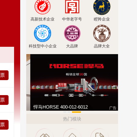
高新技术企业
中华老字号
瞪羚企业
科技型中小企业
大品牌
品牌大全
投票
投票
创星地板 400-0519-398
如鱼得水高
广告
热门模块
投票