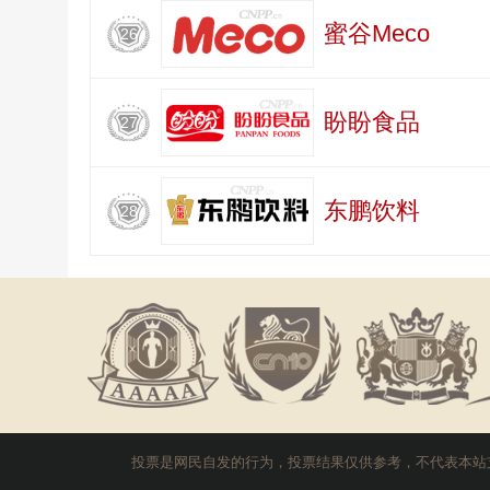
蜜谷Meco
26
盼盼食品
27
东鹏饮料
28
投票是网民自发的行为，投票结果仅供参考，不代表本站