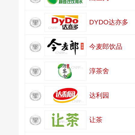
DYDO达亦多
21
今麦郎饮品
22
淳茶舍
23
达利园
24
让茶
25