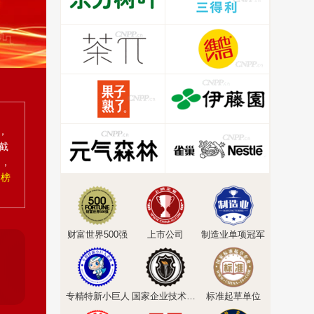
，
截
为，
牌榜
财富世界500强
上市公司
制造业单项冠军
专精特新小巨人
国家企业技术中心
标准起草单位