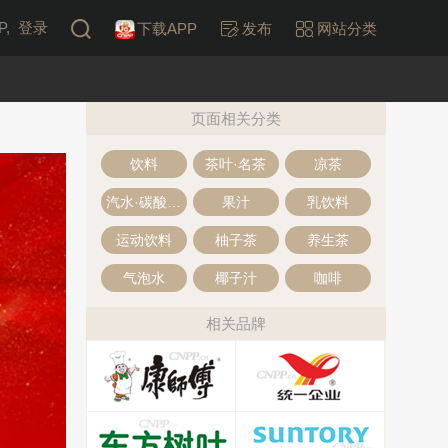
,
登录
下载APP
发布
网站分类
页面相关分类
饮料
茶叶·名茶
凉茶
汽水·碳酸饮料
果汁
乳饮料
运动饮料
柚子茶
养生茶
气泡水
椰子汁
咖啡
相关品牌