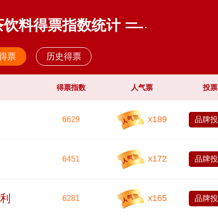
年茶饮料得票指数统计
得票
历史得票
得票指数
人气票
投票
x
189
6629
品牌
x
172
6451
品牌
得利
x
165
6281
品牌