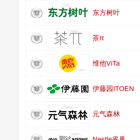
东方树叶
4
茶π
5
维他ViTa
6
伊藤园ITOEN
7
元气森林
8
Nestle雀巢
9