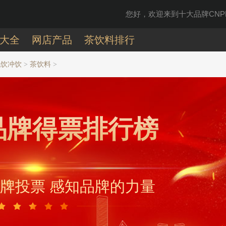
您好，欢迎来到十大品牌CNPP
大全
网店产品
茶饮料排行
乳饮冲饮
茶饮料
>
>
品牌得票排行榜
牌投票 感知品牌的力量