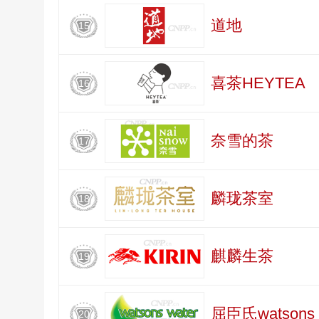
道地
15
喜茶HEYTEA
16
奈雪的茶
17
麟珑茶室
18
麒麟生茶
19
屈臣氏watsons 
20