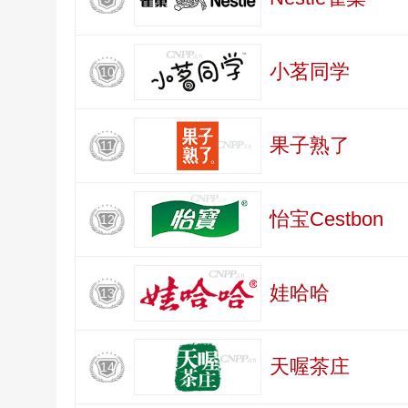
小茗同学
10
果子熟了
11
怡宝Cestbon
12
娃哈哈
13
天喔茶庄
14