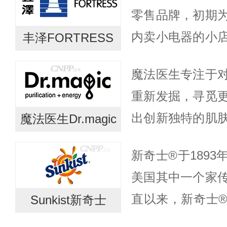
零售品牌，初期
品种...
内卖小电器的小
丰泽FORTRESS
手法，而丰泽坚
魔法医生专注于
心服务顾客超过5
重新发掘，寻觅
誉。丰泽...
出创新独特的肌
魔法医生Dr.magic
世界多个产地选
新奇士®于189
酿造上等的葡萄
美国其中一个家
冷轧、液态...
直以来，新奇士
Sunkist新奇士
称—。无论是以