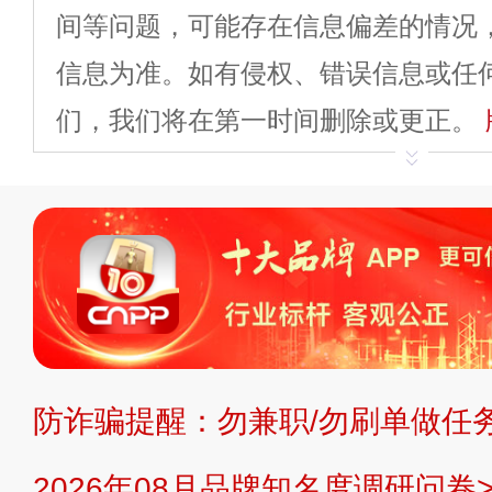
间等问题，可能存在信息偏差的情况
信息为准。如有侵权、错误信息或任
们，我们将在第一时间删除或更正。
申请删除>>
平台自有内容（文字、
标、LOGO 等）知识产权归本站所
复制、转载、商用。本站不生产产品
不代理、不招商、不提供中介服务。
持投资购买的观点或意见，页面信息
防诈骗提醒：勿兼职/勿刷单做任务
提交说明：
快速提交发布>>
提交品
2026年08月品牌知名度调研问卷>