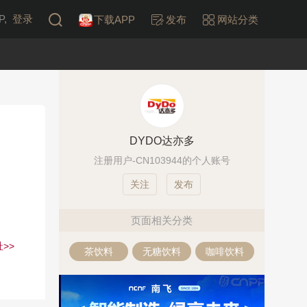
,
登录
下载APP
发布
网站分类
DYDO达亦多
注册用户-CN103944的个人账号
发布
页面相关分类
>>
茶饮料
无糖饮料
咖啡饮料