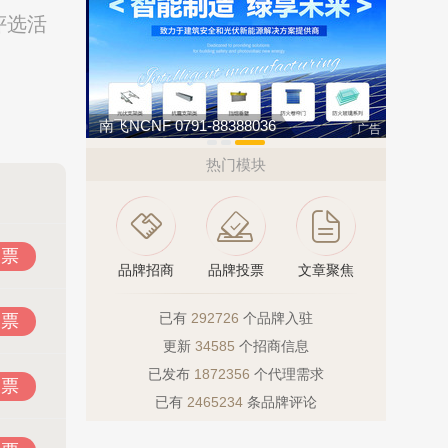
评选活
冰尊BENSHION 4008-276-278
万嘉WANJ
广告
热门模块
投票
品牌招商
品牌投票
文章聚焦
已有
292726
个品牌入驻
投票
更新
34585
个招商信息
已发布
1872356
个代理需求
投票
已有
2465234
条品牌评论