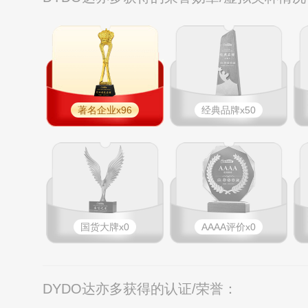
著名企业x96
经典品牌x50
国货大牌x0
AAAA评价x0
DYDO达亦多获得的认证/荣誉：