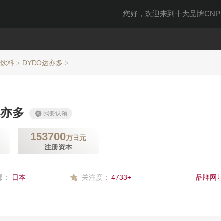
您好，欢迎来到十大品牌CNPP
茶饮料
DYDO达亦多
>
>
达亦多
我要认领
153700
万日元
注册资本
部：
日本
关注度：
4733+
品牌网址