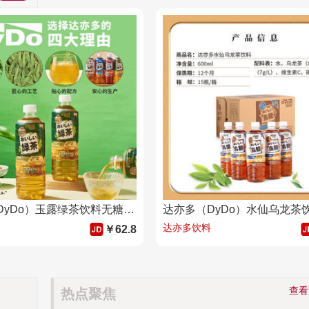
达亦多（DyDo）玉露绿茶饮料无糖茶饮料0糖0脂0卡 600ml*15瓶 整箱
达亦多饮料
￥62.8
查
热点聚焦