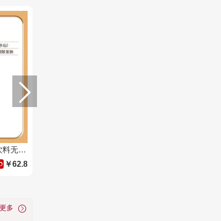
达亦多（DyDo）水仙乌龙茶饮料无糖茶饮料0糖0脂0卡 600ml*15瓶整箱
￥62.8
看更多