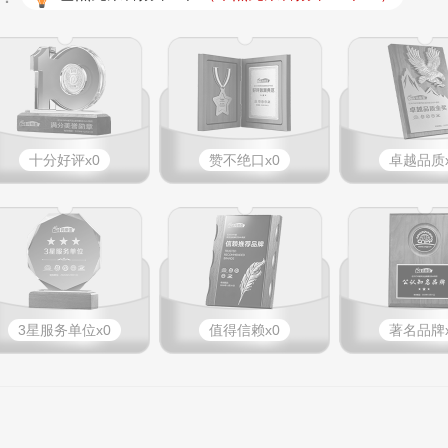
十分好评x0
赞不绝口x0
卓越品质x
3星服务单位x0
值得信赖x0
著名品牌x