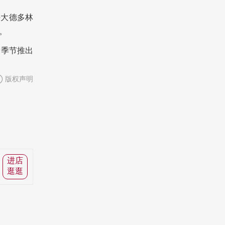
海大德多林
。
分季节推出
版权声明
进店
逛逛