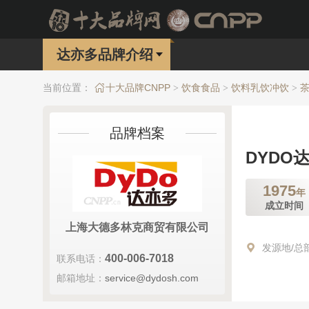
达亦多品牌介绍
当前位置：
十大品牌CNPP
饮食食品
饮料乳饮冲饮
>
>
>
品牌档案
DYDO
1975
年
成立时间
上海大德多林克商贸有限公司
发源地/总
400-006-7018
联系电话：
邮箱地址：
service@dydosh.com