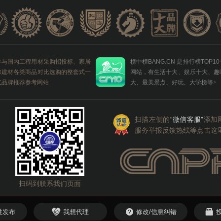
参与国内工程用材采购招投标、家居
榜中榜BANG.CN 是排行榜TOP1
修建材各类商品对比选购的整套式一
网站，有生活十大、娱乐十大、趣
式品牌推荐参考网站
大、最美景点、好玩、大学榜等
>
扫描左侧的
“微信客服”
添加
服务举报反馈热线等点击这
扫码到联系我们页面
驻发布
我想代理
修改/信息纠错