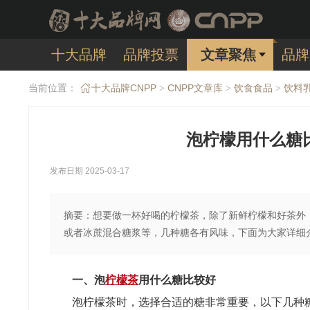
十大品牌
品牌投票
文章聚焦
品牌
当前位置：
十大品牌CNPP
CNPP文章库
饮食食品
饮料
>
>
>
泡柠檬用什么糖
发布日期 2025-03-17
摘要：想要做一杯好喝的柠檬茶，除了新鲜柠檬和好茶外
或者‌冰蔗混合糖浆等，几种糖各有风味，下面为大家详
一、泡
柠檬茶
用什么糖比较好
‌泡柠檬茶时，选择合适的糖非常重要，以下几种糖