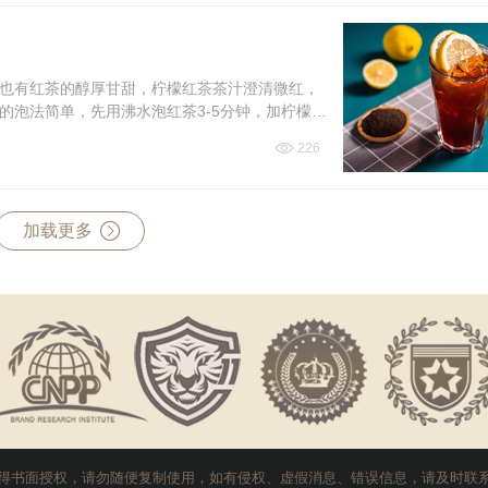
也有红茶的醇厚甘甜，柠檬红茶茶汁澄清微红，
的泡法简单，先用沸水泡红茶3-5分钟，加柠檬片
来详细看下柠檬红...
226
加载更多
得书面授权，请勿随便复制使用，如有侵权、虚假消息、错误信息，请及时联