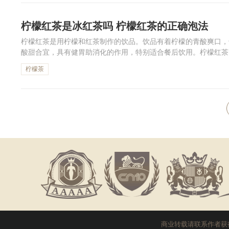
柠檬红茶是冰红茶吗 柠檬红茶的正确泡法
柠檬红茶是用柠檬和红茶制作的饮品。饮品有着柠檬的青酸爽口，
酸甜合宜，具有健胃助消化的作用，特别适合餐后饮用。柠檬红茶
和汁，依口味加入冰糖或蜂蜜，冷饮可冰镇，热饮趁热喝。下面一起
柠檬茶
商业转载请联系作者获