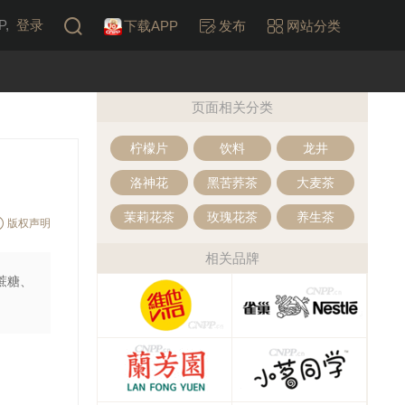
,
登录
下载APP
发布
网站分类
页面相关分类
柠檬片
饮料
龙井
洛神花
黑苦荞茶
大麦茶
茉莉花茶
玫瑰花茶
养生茶
版权声明
相关品牌
蔗糖、