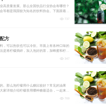
业高质量发展。那么全国饮品行业协会有哪些？
会等都是我国较为知名的饮料协会。下面跟着小
737
和配方
料，可以热饮也可以冷饮。市面上有各种口味的
法是将柠檬捣碎，加入泡好的茶，加蜂蜜和柠檬
檬茶的方法都有哪些吧...
347
的。那么泡柠檬用什么糖比较好？常见的油果
为大家详细介绍柠檬茶用哪种糖最适合，一起来看
769