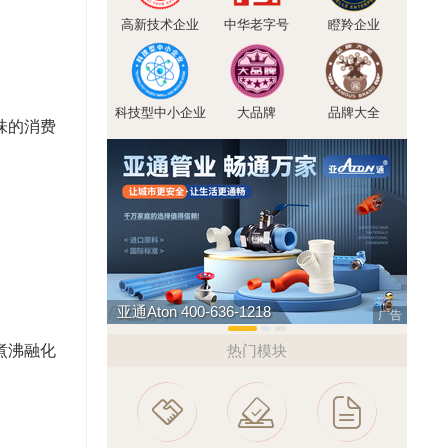
高新技术企业
中华老字号
瞪羚企业
科技型中小企业
大品牌
品牌大全
味的消费
亚通Aton 400-636-1218
索邦管
广告
煮沸融化
热门模块