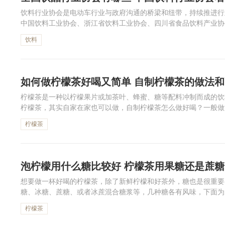
饮料行业协会是电动车行业与政府沟通的桥梁和纽带，持续推进行
中国饮料工业协会、浙江省饮料工业协会、四川省食品饮料产业协
编一起来看中国饮料行业协会名单吧。
饮料
如何做柠檬茶好喝又简单 自制柠檬茶的做法
柠檬茶是一种以柠檬果片或加茶叶、蜂蜜、糖等配料冲制而成的饮
柠檬茶，其实自家在家也可以做，自制柠檬茶怎么做好喝？一般做
片即可。此外也有许多创意柠檬茶喝法，下面一起来看看家庭自制柠
柠檬茶
泡柠檬用什么糖比较好 柠檬茶用果糖还是蔗糖
想要做一杯好喝的柠檬茶，除了新鲜柠檬和好茶外，糖也是很重要
糖、冰糖、蔗糖、或者‌冰蔗混合糖浆等，几种糖各有风味，下面
看你喜欢哪种吧！
柠檬茶