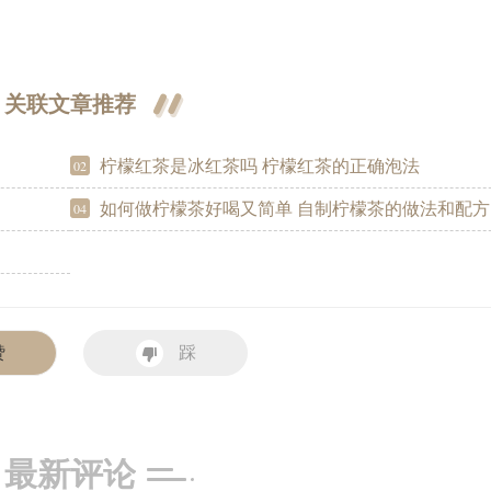
关联文章推荐
柠檬红茶是冰红茶吗 柠檬红茶的正确泡法
02
如何做柠檬茶好喝又简单 自制柠檬茶的做法和配方
04
赞
踩
最新评论