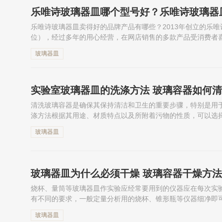
乐唯诗玻璃器皿哪个型号好？乐唯诗玻璃器
乐唯诗玻璃器皿卖得好的品牌产品有哪些？2013年创立的乐唯诗
位），经过多年的用心经营，在网店销售的多款产品受消费者
品牌产品线丰富多...
玻璃器皿
实验室玻璃器皿的洗涤方法 玻璃容器如何
清洗玻璃容器是确保其保持清洁和卫生的重要步骤，特别是用
涤方法根据其用途、材质特点以及所附着污物的性质，可以选
解一下吧！
玻璃器皿
玻璃器皿为什么必须干燥 玻璃容器干燥方法
烧杯、量筒等玻璃器皿作实验应经常要用到的仪器应在每次实
有不同的要求，一般定量分析用的烧杯、锥形瓶等仪器细净即
燥的，有的要求无水痕，有的要求无水，应根据不同要求进行干
玻璃器皿