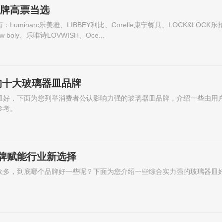
品牌高票当选
minarc乐美雅、LIBBEY利比、Corelle康宁餐具、LOCK&LOCK
 boly、乐唯诗LOVWISH、Oce...
的十大玻璃器皿品牌
皿好，下面为您列举消费者公认影响力强的玻璃器皿品牌，介绍一些由用
参考。
品牌赋能行业新选择
众多，到底哪个品牌好一些呢？下面为您介绍一些综合实力强的玻璃器皿