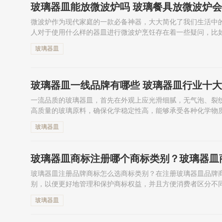
玻璃器皿能放微波炉吗 玻璃餐具放微波炉
微波炉作为现代家庭的一款必备神器，大大简化了我们生活中
人对于使用什么样的器皿进行微波炉烹饪存在着一些疑问，比
就会为大家解答。
玻璃器皿
玻璃器皿一线品牌有哪些 玻璃器皿行业十
一流品质的玻璃器皿，首先在外观上应光滑细腻，无气泡、裂
高质量的玻璃原料，确保化学稳定性高，能够承受各种化学物
量、压力以及温度变化而不破...
玻璃器皿
玻璃器皿商标注册哪个商标类别？玻璃器皿
玻璃器皿注册品牌商标怎么选商标类别？在注册玻璃器皿品牌
别，以便更好地管理和保护商标权益，并且方便消费者区分不
供你参考。
玻璃器皿