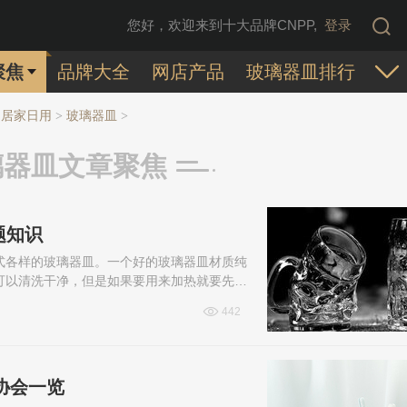
您好，欢迎来到十大品牌CNPP,
登录
聚焦
品牌大全
网店产品
玻璃器皿排行
居家日用
玻璃器皿
>
>
璃器皿文章聚焦
题知识
式各样的玻璃器皿。一个好的玻璃器皿材质纯
可以清洗干净，但是如果要用来加热就要先看
选？玻璃器皿是怎么做出来的？下面为大...
442
协会一览