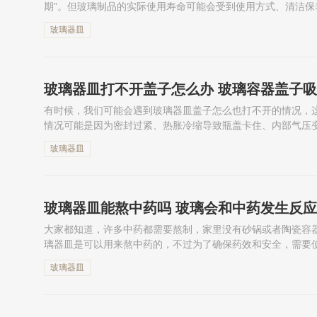
期”。但玻璃制品的实际使用寿命可能会受到使用方式、清洁
器皿有效期是多久呢？下面就会为大家介绍。
玻璃器皿
玻璃器皿打不开盖子怎么办 玻璃容器盖子
有时候，我们可能会遇到玻璃器皿盖子怎么也打不开的情况，
情况可能是因为密封过紧、热胀冷缩导致瓶盖卡住、内部气压
呢？下面就会为大家介绍一些解决方法。
玻璃器皿
玻璃器皿能熬中药吗 玻璃会和中药发生反
大家都知道，许多中药都需要熬制，家里没有砂锅或者陶瓷容
璃器皿是可以用来熬中药的，不过为了确保药效和安全，需要
的熬制方法。下面就一起来详细了解一下吧！
玻璃器皿