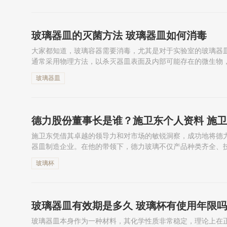
玻璃器皿的灭菌方法 玻璃器皿如何消毒
大家都知道，玻璃容器需要消毒，尤其是对于实验室的玻璃器
通常采用物理方法，以杀灭器皿表面及内部可能存在的微生物
详细了解一下吧！
玻璃器皿
德力股份董事长是谁？施卫东个人资料 施
施卫东凭借其卓越的领导力和对市场的敏锐洞察，成功地将德
器皿制造企业。在他的带领下，德力玻璃不仅产品种类齐全、
第一家上市公司。本篇文章，小编为大家整理了德力玻璃施卫
玻璃杯
玻璃器皿有效期是多久 玻璃杯有使用年限吗
玻璃器皿本身作为一种材料，其化学性质非常稳定，理论上在正