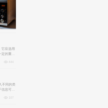
，它应选用
一定的重
444
入不同的类
下信息可以
107