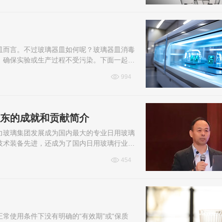
好铂力How boly 0552-3322188
皿而言。不过玻璃器皿如何呢？玻璃器皿消毒
，确保实验或生产过程不受污染。下面一起来
994
卫东的成就和贡献简介
力玻璃集团发展成为国内最大的专业日用玻璃
技术装备先进，还成为了国内日用玻璃行业中
东的个人资料，一起来看看吧！
454
常使用条件下没有明确的“有效期”或“保质