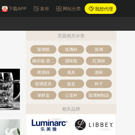
下载APP
发布
网站分类
我想代理
页面相关分类
玻璃瓶
玻璃杯
玻璃
储存罐·密封罐
调味瓶
红酒杯
啤酒杯
酒具
酒杯
玻璃茶具
饭盒
杯子
保鲜盒
公道杯
玻璃钢制品
相关品牌