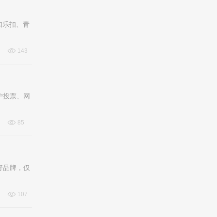
乐扣乐扣、青
143
户投票、网
85
好品牌，仅
107