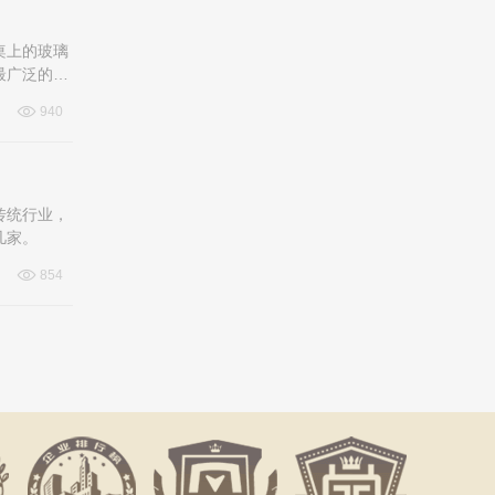
桌上的玻璃
最广泛的十
940
传统行业，
几家。
854