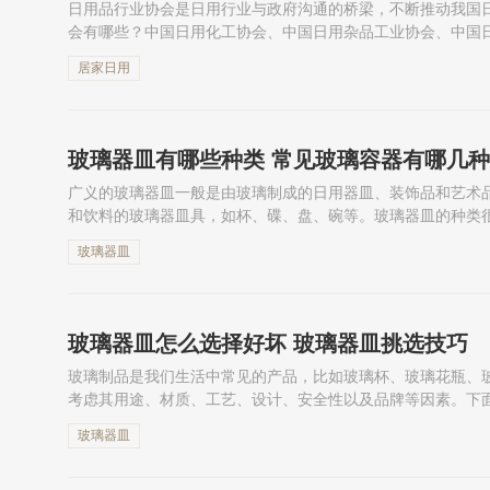
日用品行业协会是日用行业与政府沟通的桥梁，不断推动我国
会有哪些？中国日用化工协会、中国日用杂品工业协会、中国
行业协会，下面跟着小编一起来看中国日用行业协会名单吧。
居家日用
玻璃器皿有哪些种类 常见玻璃容器有哪几种
广义的玻璃器皿一般是由玻璃制成的日用器皿、装饰品和艺术
和饮料的玻璃器皿具，如杯、碟、盘、碗等。玻璃器皿的种类
类。下面就一起来看看玻璃器皿有哪些种类吧！
玻璃器皿
玻璃器皿怎么选择好坏 玻璃器皿挑选技巧
玻璃制品是我们生活中常见的产品，比如玻璃杯、玻璃花瓶、
考虑其用途、材质、工艺、设计、安全性以及品牌等因素。下
提供参考和帮助。
玻璃器皿