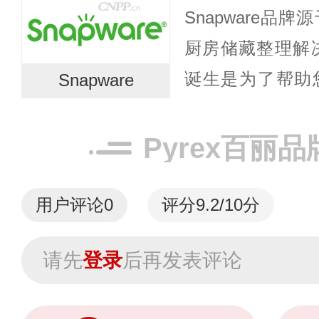
Snapware品
更大的拓展，美国
厨房储藏整理解决方
诞生是为了帮助
Snapware
Snapware认
杂物，您将会有更多
Pyrex百丽
用户评论
0
评分9.2/10分
请先
登录
后再发表评论