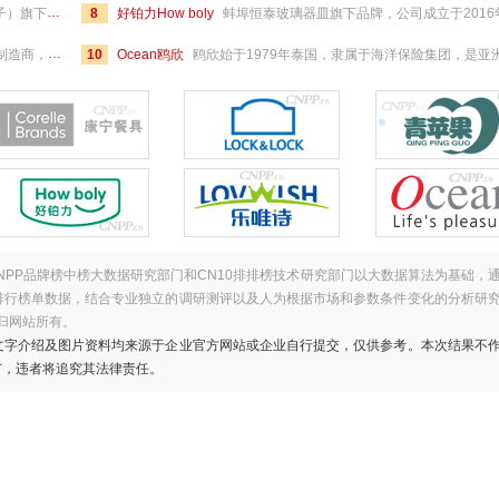
炉、烤箱、洗碗机、消毒柜等多种家用电器。
8
好铂力How boly
蚌埠恒泰玻璃器皿旗下品牌，公司成立于2016年，是一家专业从事玻璃器皿生产、制造和销售的大型玻璃制造企业，主要产品有玻璃餐杯、玻璃烛台、玻璃灯罩、玻璃烟缸以及玻璃碗碟等，销往国内外多个市场，年产玻璃器皿达4.5万吨，年销售
为广大消费者提供优质的产品和服务体验。
10
Ocean鸥欣
鸥欣始于1979年泰国，隶属于海洋保险集团，是亚洲较大的玻璃餐具制造商，专注于玻璃器皿研发、生产、销售的大型跨国企业，涵盖玻璃杯、红酒杯、白酒杯、玻璃碗、咖啡杯、密封罐、玻璃壶等系列产品，致力于为各行各业提供多样化的优质玻璃器皿与服务，目前，公司产品销往全球
NPP品牌榜中榜大数据研究部门和CN10排排榜技术研究部门以大数据算法为基础，
排行榜单数据，结合专业独立的调研测评以及人为根据市场和参数条件变化的分析研
归网站所有。
文字介绍及图片资料均来源于企业官方网站或企业自行提交，仅供参考。本次结果不
广，违者将追究其法律责任。