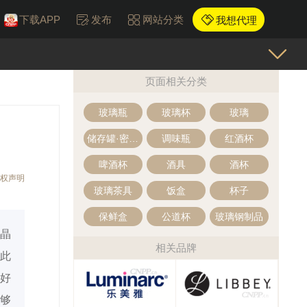
下载APP
发布
网站分类
我想代理
页面相关分类
玻璃瓶
玻璃杯
玻璃
储存罐·密封罐
调味瓶
红酒杯
啤酒杯
酒具
酒杯
权声明
玻璃茶具
饭盒
杯子
保鲜盒
公道杯
玻璃钢制品
晶
相关品牌
此
好
够