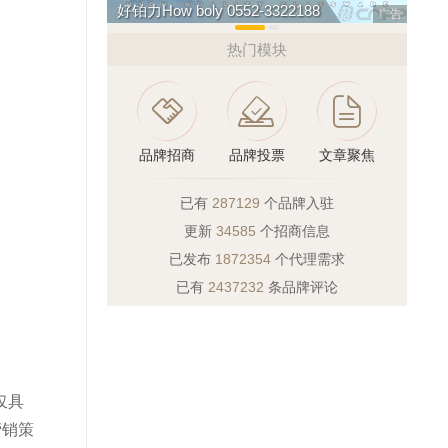
好铂力How boly 0552-3322188
乐唯
广告
热门模块
品牌招商
品牌投票
文章聚焦
已有
287129
个品牌入驻
更新
34585
个招商信息
已发布
1872354
个代理需求
已有
2437232
条品牌评论
仅具
营销策