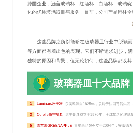
跨国企业，涵盖玻璃杯、红酒杯、白酒杯、玻璃碗
化的优质玻璃器皿与服务，目前，公司产品销往全
这些品牌之所以能够在玻璃器皿行业中脱颖而
等方面都有着出色的表现。它们不断追求进步，满
独特的原因和背景，但无论如何，这些品牌都以其
玻璃器皿十大品牌
1
Luminarc乐美雅
乐美雅源自1825年，隶属于法国弓箭集团，以钢化玻璃餐具而闻名，其产品经过特殊工艺处理，以三倍高强度、无孔抗菌表面、超强的抗震性能和能抵御骤然间135℃温差变化等特点著称，乐美雅提供从传统的透明系列到结合传统审美和现代设计的白玉玻璃系列产品，涵盖餐具、高脚杯、水具、花
3
Corelle康宁餐具
康宁餐具成立于1970年，全球知名的玻璃餐厨具品牌，原隶属于世界500强的康宁公司，发明了第一片可用于制作烘焙用具的耐热玻璃，其产品采用三层夹层玻璃结构，具有轻便耐用、不易附着污渍和气味、容易清洗等特点而备受市场欢迎，康宁餐具旗下拥有Pyrex百丽、Snapware康宁扣等多个知名品
5
青苹果GREENAPPLE
青苹果品牌创立于2004年，安徽德力股份（股票代码：002571）旗下，国内知名的玻璃器皿品牌，产品线包括高脚杯、水杯、水壶等多种日用玻璃器皿，广泛应用于家居、酒店餐饮等多个领域，远销70多个国家和地区。德力股份始创于1996年，是中国日用玻璃器皿行业的龙头企业，拥有包括吹制、压制、压吹等日用玻璃器皿制造多项工艺技