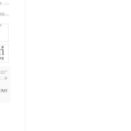
收入约1.4亿元。
多个国家和地区。
通过广
究，并
作为行