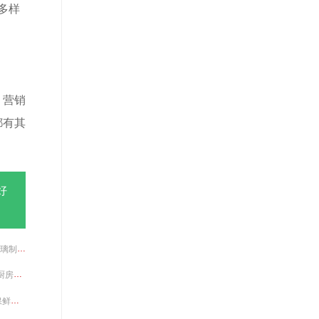
多样
、营销
都有其
好
，年产玻璃器皿超过10亿支。
得了国内消费者的信任和喜爱。
受消费者青睐。