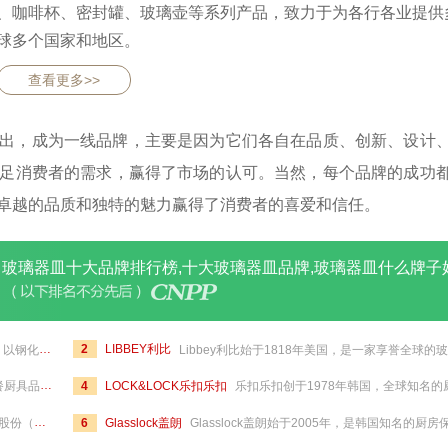
、咖啡杯、密封罐、玻璃壶等系列产品，致力于为各行各业提供
球多个国家和地区。
查看更多>>
出，成为一线品牌，主要是因为它们各自在品质、创新、设计
足消费者的需求，赢得了市场的认可。当然，每个品牌的成功
卓越的品质和独特的魅力赢得了消费者的喜爱和信任。
玻璃器皿十大品牌排行榜,十大玻璃器皿品牌,玻璃器皿什么牌子
瓶、烛台、储物罐等，产品畅销全球100多个国家。
2
LIBBEY利比
Libbey利比始于1818年美国，是一家享誉全球的玻璃制品制造商，北美餐饮玻璃器皿行业标准的制定者，以一体成形高脚杯生产工艺著称，凭借先进工艺生产的玻璃器皿无接缝、坚固且美观，利比致力于为餐厅主厨、酒吧调酒师和家宴大师提供美观耐用的餐桌用品，涵盖水杯、高脚杯、玻璃碗、碟和玻璃容器等，其产品销往全球超100个国家和地区
牌，产品包括餐具、锅具、刀具、保鲜容器及水杯水壶等。
4
LOCK&LOCK乐扣乐扣
乐扣乐扣创于1978年韩国，全球知名的厨房生活用品品牌，以生产高质量的密封容器而闻名，业务遍布全球120多个国家，其产品以保鲜盒为主，包括易扣乐、冰扣乐、多乐扣、格拉斯、特器、百纳箱、真空压缩袋和保温保冷系列产品等。乐扣乐扣于2004年进入国内市场，其“LOCK”寓意为锁，强调其产品的密封性能，凭借良好的密封性和高品质赢
术，旗下拥有青苹果、艾格莱雅、意德丽塔、柯瑞等多个品牌。
6
Glasslock盖朗
Glasslock盖朗始于2005年，是韩国知名的厨房保鲜用品品牌，隶属于三光玻璃株会社，较早推出扣锁式玻璃保鲜盒，其产品采用天然苏打石灰玻璃，以全密封设计和独特的耐热钢化玻璃技术制成，产品以安全性、密封性、耐热性和耐冲击性而备