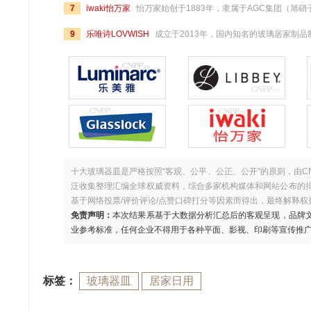
7
iwaki怡万家
怡万家始创于1883年，隶属于AGC集团（旭硝子）旗下的株式会社岩城屋，是日本知名的耐热玻璃品牌，以生产高品质家用耐热玻璃器皿而闻名，产品线涵盖保鲜盒、调味瓶、冷水壶、冰滴咖啡壶、茶壶等，其耐热玻璃餐具经过日本专业耐热认证，适用于微波
9
乐唯诗LOVWISH
成立于2013年，国内知名的玻璃居家制品制造商，主营产品有茶碗、茶壶、茶具套装、印花杯水具套装、沙拉碗套装、油壶套装、水具大全等，其致力于将国内、国际优秀、时尚、流行的家居文化元素不断创新，
十大玻璃器皿是严格按照“客观、公平、公正、公开”的原则，由C
泛收集整理汇编全球权威资料，综合多家机构媒体和网站公布的
基于网络投票/评价评论/点赞口碑打分等因素而得出，最终解释权
免责声明：
本次结果系基于大数据分析汇总后的客观呈现，品牌
业参考标准，任何企业不得用于各种平面、影视、印刷等宣传推
标签：
玻璃器皿
居家日用