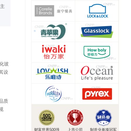
主
钢化玻
其设
品质
规
财富世界500强
上市公司
制造业单项冠军