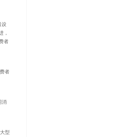
皿设
进，
费者
消费者
同消
的大型