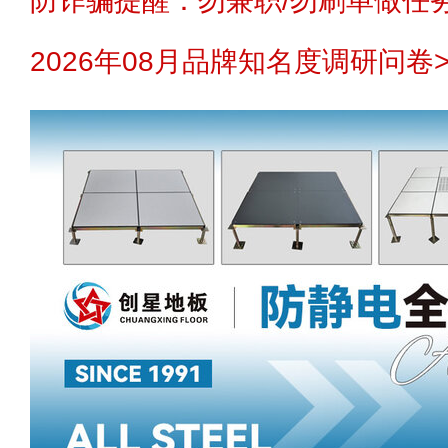
防诈骗提醒：勿兼职/勿刷单做任务
2026年08月品牌知名度调研问卷>