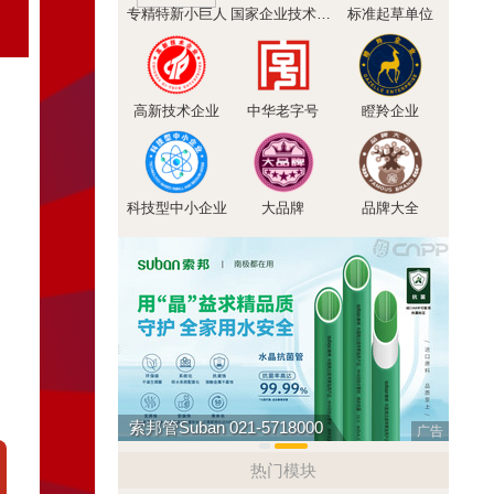
专精特新小巨人
国家企业技术中心
标准起草单位
高新技术企业
中华老字号
瞪羚企业
科技型中小企业
大品牌
品牌大全
亚通Aton 400-636-1218
索邦管
广告
热门模块