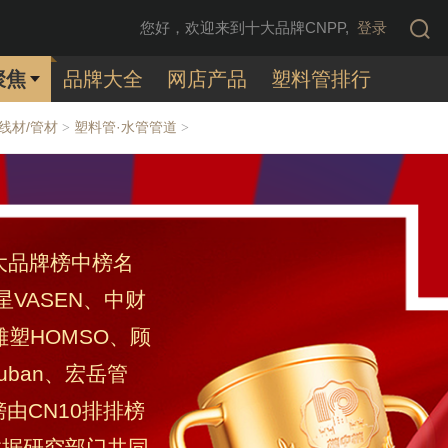
您好，欢迎来到十大品牌CNPP,
登录
聚焦
品牌大全
网店产品
塑料管排行
/线材/管材
塑料管·水管管道
>
>
十大品牌榜中榜名
星VASEN、中财
雄塑HOMSO、顾
uban、宏岳管
由CN10排排榜
数据研究部门共同