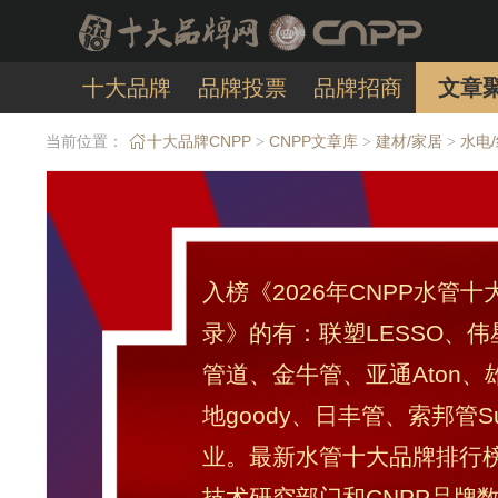
十大品牌
品牌投票
品牌招商
文章
当前位置：
十大品牌CNPP
CNPP文章库
建材/家居
水电
>
>
>
入榜《2026年CNPP水管
录》的有：联塑LESSO、伟
管道、金牛管、亚通Aton、
地goody、日丰管、索邦管S
业。最新水管十大品牌排行榜
技术研究部门和CNPP品牌