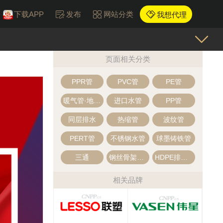
下载APP
发布
网站分类
我想代理
页面相关分类
PPR管
PVC管
PE管
暖气管·地暖管
进口水管
PP管
同层排水
热缩管
波纹管
PERT管
不锈钢水管
球墨铸铁管
三通
钢丝骨架复合管
HDPE排水管
相关品牌