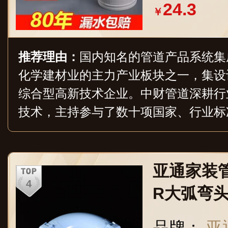
24.3
￥
推荐理由：
国内知名的管道产品系统集
化学建材业的主力产业板块之一，集设
综合型高新技术企业。中财管道深耕行
技术，主持参与了数十项国家、行业标
继开发出现数十个系列上万个品种的产
万吨，产品涵盖建筑、市政、家装、暖
套、城镇燃气输配、农林灌溉、卫浴等
亚通家装管
服务网点遍布全国三十多个省市及自治
R大弧弯头 
品牌：
亚