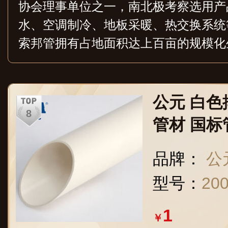
协会理事单位之一，南北极考察选用产
水、空调制冷、地板采暖、热交换系统
索邦管拥有占地面积达上百亩的规模化
的企业实力和领先的技术优势，先后推出了
E、PB、PVC-U、电工套管等上百
遍布国内各地的同时也开始进军亚洲、
公元 白色
家和地区。
管材 国标管5
品牌：
公
型号：
20
1
￥