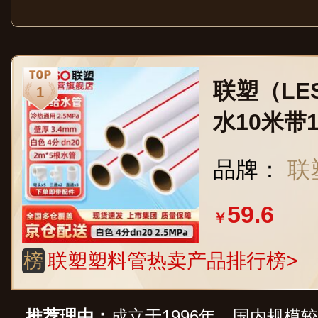
联塑（LES
水10米带1
自来水白色
品牌：
联
壁厚3.4m
59.6
￥
榜
联塑塑料管热卖产品排行榜>
推荐理由：
成立于1996年，国内规模