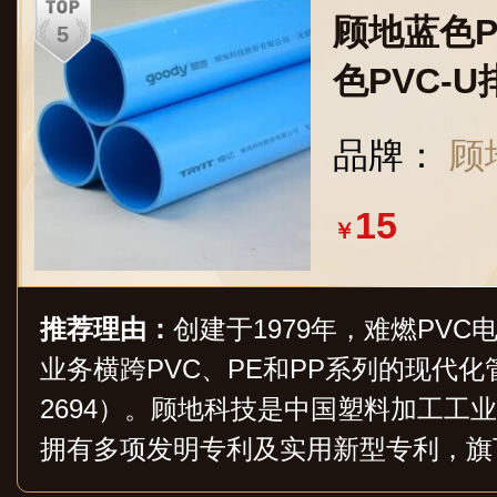
及新华节水认证证书，销售网络现已辐
顾地蓝色P
加坡、沙特阿拉伯、圭亚那、伊朗、蒙
色PVC-
品牌：
顾
15
￥
推荐理由：
创建于1979年，难燃PV
业务横跨PVC、PE和PP系列的现代化
2694）。顾地科技是中国塑料加工工
拥有多项发明专利及实用新型专利，旗
筑给排水、农用、市政、通信电力、燃