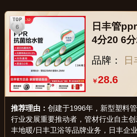
高的品牌影响力和市场竞争力。
日丰管pp
4分20 6
管瓷芯抗菌
品牌：
日
米价 3件
28.6
壁厚4.2m
￥
推荐理由：
创建于1996年，新型塑料
行业发展重要推动者，管材行业自主创
丰地暖/日丰卫浴等品牌业务，日丰企