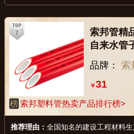
索邦管精
自来水管
进水管加厚
品牌：
索
壁厚3.7
31
￥
榜
索邦塑料管热卖产品排行榜>
推荐理由：
全国知名的建设工程材料生