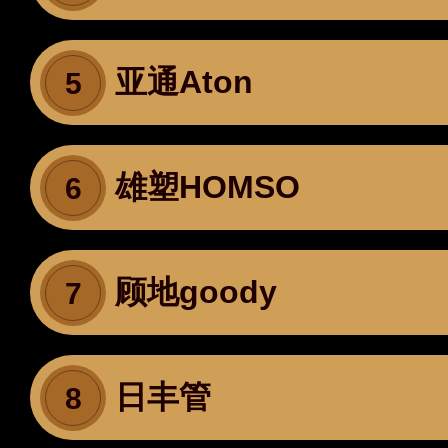
亚通Aton
5
雄塑HOMSO
6
顾地goody
7
日丰管
8