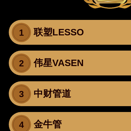
联塑LESSO
1
伟星VASEN
2
中财管道
3
金牛管
4