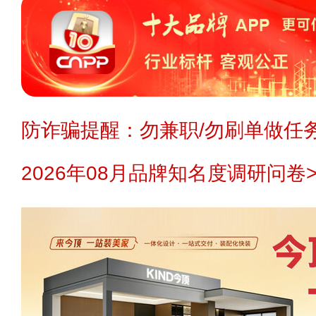
防诈骗提醒：勿兼职/勿刷单做任务
2026年08月品牌知名度调研问卷>