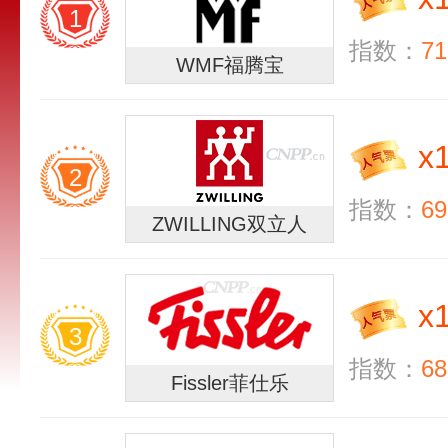
1
指数：
71
WMF福腾宝
x
2
指数：
69
ZWILLING双立人
x
3
指数：
68
Fissler菲仕乐