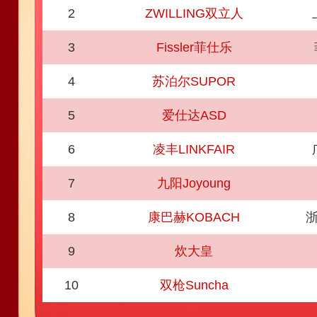
2
ZWILLING双立人
3
Fissler菲仕乐
4
苏泊尔SUPOR
5
爱仕达ASD
6
凌丰LINKFAIR
7
九阳Joyoung
8
康巴赫KOBACH
9
炊大皇
10
双枪Suncha