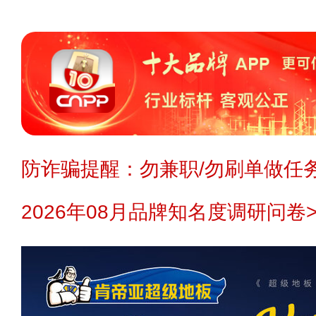
防诈骗提醒：勿兼职/勿刷单做任务
2026年08月品牌知名度调研问卷>