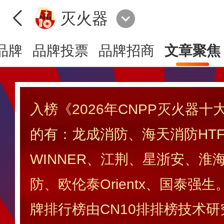
灭火器
品牌
品牌投票
品牌招商
文章聚焦
入榜《2026年CNPP灭火器
的有：龙成消防、海天消防HT
WINNER、江荆、星浙安、淮
防、欧伦泰Orientx、国泰强
牌排行榜由CN10排排榜技术研