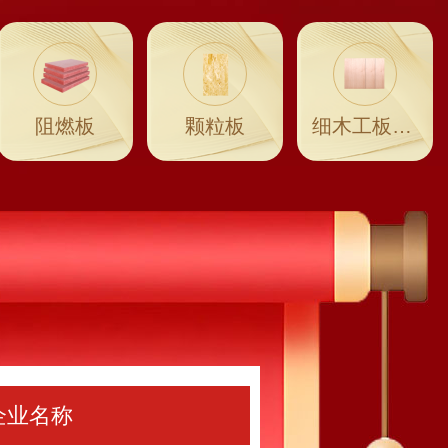
阻燃板
颗粒板
细木工板·大芯板
企业名称