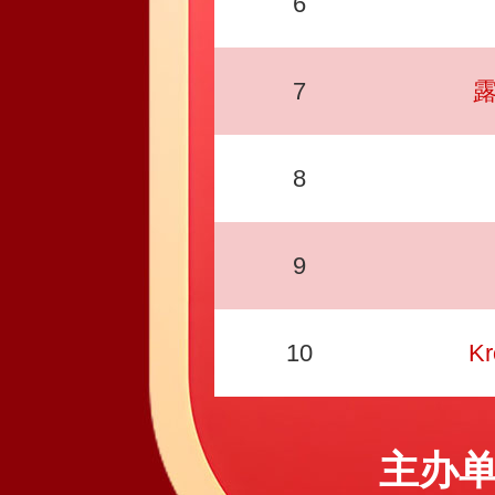
6
7
露
8
9
10
K
主办