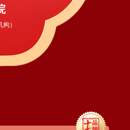
院
机构）