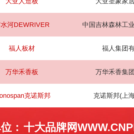
大亚人造板
大亚圣象家
水河DEWRIVER
中国吉林森林工
福人板材
福人集团
万华禾香板
万华禾香集
ronospan克诺斯邦
克诺斯邦(上
单位：
十大品牌网WWW.CNPP