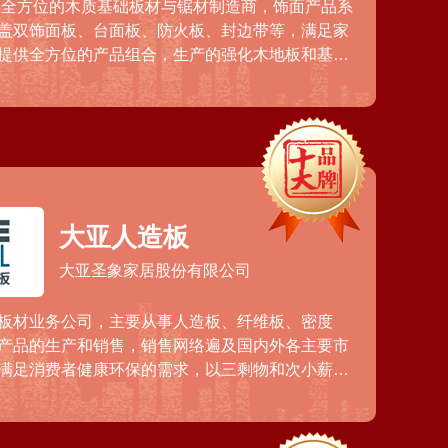
利，全方位的木质基础板材与锯材制造商，饰面产品系
盖双饰面板、台面板、防火板、封边带等，满足家
提供全方位的产品组合，生产的强化木地板和基础
保性能、耐久性和广泛的设计选择而颇具知名度。
大亚人造板
大亚圣象家居股份有限公司
板材业务公司，主要从事人造板、纤维板、密度
产品的生产和销售，销售网络遍及国内外各主要市
满足消费者健康环保的需求，以三剩物和次小薪材
材，并在全国推广家居环保理念，是较早推出ENF