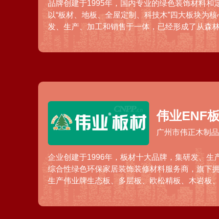
品牌创建于1995年，国内专业的绿色装饰材料和
以“板材、地板、全屋定制、科技木”四大板块为
发、生产、加工和销售于一体，已经形成了从森
装饰贴面板、胶合板、细木工板、科技木、地板、
多类装饰材料、成品家具的一条龙生产加工基地
伟业ENF
广州市伟正木制
企业创建于1996年，板材十大品牌，集研发、生
综合性绿色环保家居装饰装修材料服务商，旗下
生产伟业牌生态板、多层板、欧松精板、木岩板、
等无醛环保板材产品，凭借抗甲醛生产技术、国
获得消费者认可，并在全国超过三十个省市设有