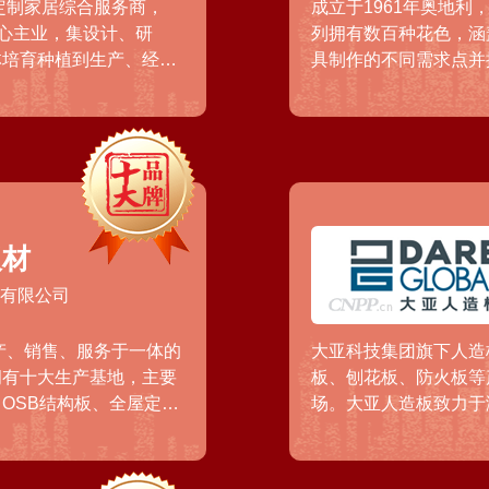
定制家居综合服务商，
成立于1961年奥地
核心主业，集设计、研
列拥有数百种花色，涵
林培育种植到生产、经营
具制作的不同需求点并
集成家居（衣柜）等10
板材产品因其出色的环
。
板材
品有限公司
产、销售、服务于一体的
大亚科技集团旗下人造
拥有十大生产基地，主要
板、刨花板、防火板等
OSB结构板、全屋定制
场。大亚人造板致力于
家发明专利的生产工艺等
为原料加工生产高端板
专卖店。
级环保标准的企业。