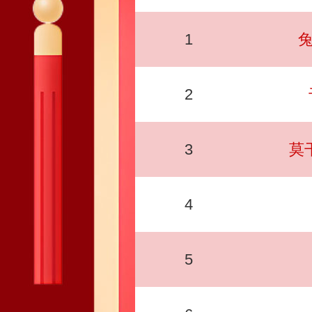
1
兔
2
3
莫
4
5