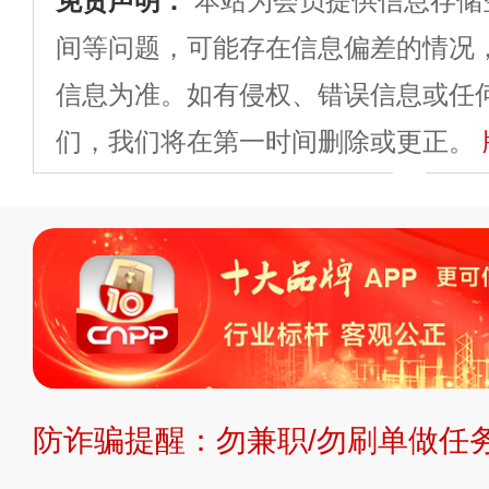
免责声明：
本站为会员提供信息存储
间等问题，可能存在信息偏差的情况
信息为准。如有侵权、错误信息或任
们，我们将在第一时间删除或更正。
申请删除>>
平台自有内容（文字、
标、LOGO 等）知识产权归本站所
复制、转载、商用。本站不生产产品
不代理、不招商、不提供中介服务。
持投资购买的观点或意见，页面信息
防诈骗提醒：勿兼职/勿刷单做任务
提交说明：
快速提交发布>>
提交品