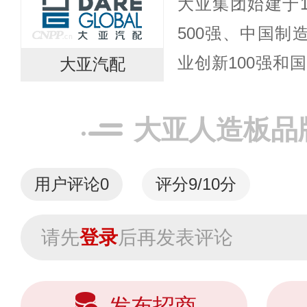
大亚集团始建于1
绿色人居空间。
500强、中国制
京、西安、...
业创新100强和
大亚汽配
市公司“大亚圣象”
股股东和圣象集团
大亚人造板品
用户评论
0
评分9/10分
请先
登录
后再发表评论
发布招商