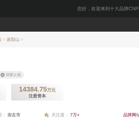
您好，欢迎来到十大品牌CNPP
板
派阳山
>
>
我要认领
14384.75
万元
注册资本
部：
崇左市
关注度：
7万+
品牌网址