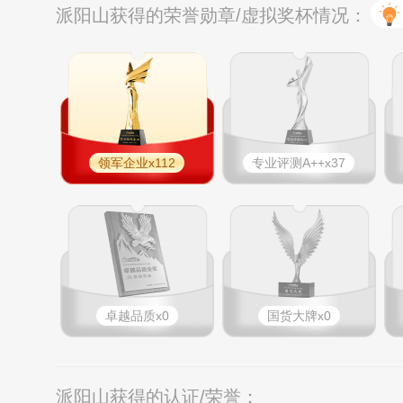
派阳山获得的荣誉勋章/虚拟奖杯情况：
领军企业x112
专业​评测A++x37
卓越品质x0
国货大牌x0
派阳山获得的认证/荣誉：