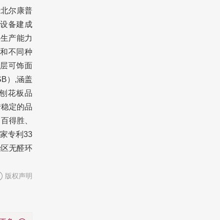
辛北尔康普
设备建成
年生产能力
格和不同种
五层可饰面
B）,涵盖
端刨花板品
借稳定的品
、百得胜、
家专利33
治区无醛环
版权声明