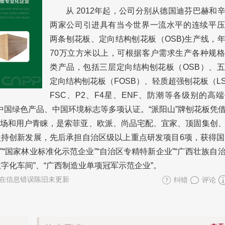
从 2012年起，公司分别从德国迪芬巴赫和
两家公司引进具有当今世界一流水平的连续平压
两条刨花板、定向结构刨花板（OSB)生产线，
70万立方米以上，可根据客户需求生产各种规
类产品，包括三层定向结构刨花板（OSB）、
定向结构刨花板（FOSB）、轻质超强刨花板（LS
FSC、P2、F4星、ENF、防潮等各级别的高
、中国绿色产品、中国环境标志等多项认证。“派阳山”牌刨花板凭
场和用户青睐，是索菲亚、欧派、尚品宅配、宜家、顶固集创
持创新发展，先后承担自治区级以上重点研发项目6项，获得国
”“国家林业标准化示范企业”“自治区专精特新企业”“广西壮族自
数字化车间”、“广西制造业单项冠军示范企业”。
在信息错误陈旧未更新
纠错
评论