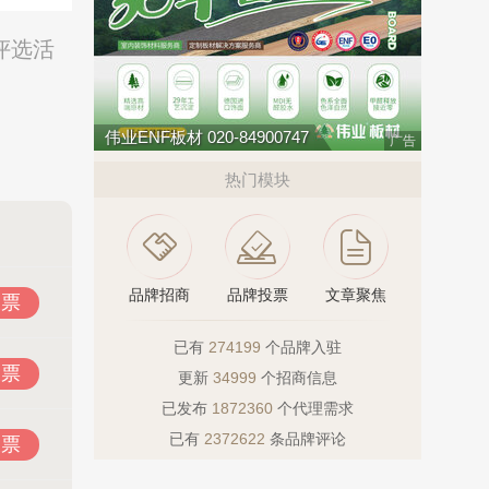
评选活
伟业ENF板材 020-84900747
广告
热门模块
品牌招商
品牌投票
文章聚焦
投票
已有
274199
个品牌入驻
投票
更新
34999
个招商信息
已发布
1872360
个代理需求
已有
2372622
条品牌评论
投票