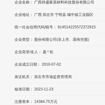
企业名称： 广西祥盛家居材料科技股份有限公司
广西祥盛家居材料科技股份有限公司的法定
企业地址： 广西 崇左市 宁明县 城中镇工业园区
代表人是?
广西祥盛家居材料科技股份有限公司的法定
统一社会信用代码/税号： 914514225572372915
代表人是庞赞松
企业类型： 股份有限公司(非上市、国有控股)
派阳山的联系方式?
派阳山官网公布的联系方式是0771-
企业高管/名人： 庞 * 松
8626655，可能数据更新不及时，请以品牌官
网/官方公布的联系方式为准
企业成立日期： 2010-07-02
派阳山的官方邮箱?
发证机关： 崇左市市场监督管理局
派阳山官网公布的邮箱是
gxxsmy@163.com，可能数据更新不及时，
核准日期： 2023-11-23
请以品牌官网/官方公布的联系方式为准
注册资本： 14384.75万元
广西祥盛家居材料科技股份有限公司的企业