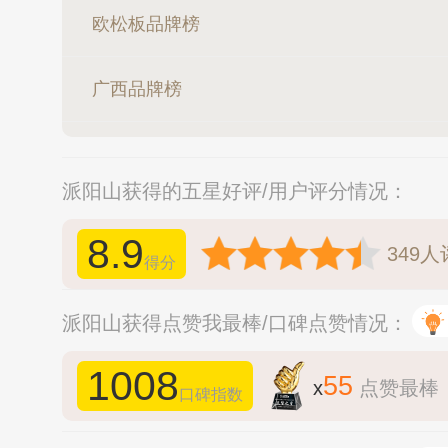
欧松板品牌榜
广西品牌榜
派阳山获得的五星好评/用户评分情况：
8.9
349
人
得分
派阳山获得点赞我最棒/口碑点赞情况：
1008
55
x
点赞最棒
口碑指数