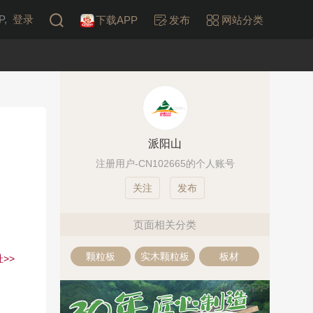
,
登录
下载APP
发布
网站分类
派阳山
注册用户-CN102665的个人账号
发布
页面相关分类
颗粒板
实木颗粒板
板材
>>