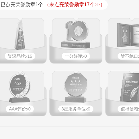
已点亮荣誉勋章1个
（未点亮荣誉勋章17个>>）
资深品牌x15
十分好评x0
赞不绝口x
AAA评价x0
3星服务单位x0
值得信赖x