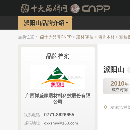
派阳山品牌介绍
当前位置：
十大品牌CNPP
建材/家居
装饰木材
颗粒
>
>
>
品牌档案
派阳山
2010
年
成立时间
广西祥盛家居材料科技股份有限
公司
发源地/总
0771-8626655
联系电话：
邮箱地址：
gxxsmy@163.com