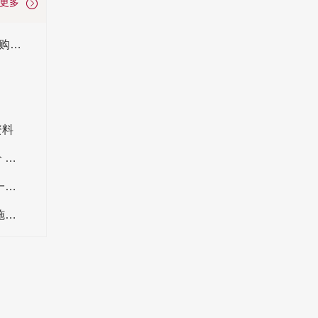
看更多
刨花板是什么材料_优缺点_和密度板哪个好_选购知识
资料
湖北宝源木业创始人是谁？宝源木业蔡维金简介 蔡维金的成就有哪些
丰林集团创始人是谁？丰林集团刘一川简介 刘一川的成就和贡献
为推动解决债务问题 升达林业拟与信托计划实施债务重组