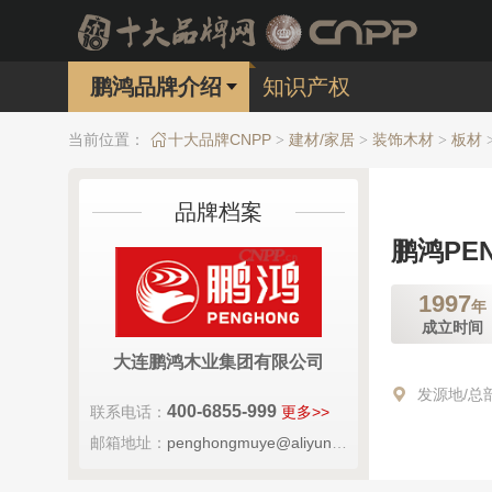
鹏鸿品牌介绍
知识产权
当前位置：
十大品牌CNPP
建材/家居
装饰木材
板材
>
>
>
品牌档案
鹏鸿PE
1997
年
成立时间
大连鹏鸿木业集团有限公司
发源地/总
400-6855-999
联系电话：
更多>>
邮箱地址：
penghongmuye@aliyun.com