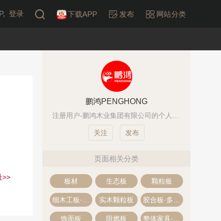
,
登录
下载APP
发布
网站分类
鹏鸿PENGHONG
注册用户-鹏鸿木业集团有限公司的个人账号
发布
页面相关分类
>>
板材
生态板
颗粒板
细木工板·大芯板
实木颗粒板
胶合板·多层板
饰面板
阻燃板
整体家具·全屋定制