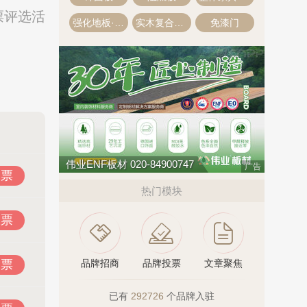
票评选活
强化地板·强化复合地板
实木复合地板·多层木地板
免漆门
伟业ENF板材 020-84900747
广告
投票
热门模块
投票
投票
品牌招商
品牌投票
文章聚焦
已有
292726
个品牌入驻