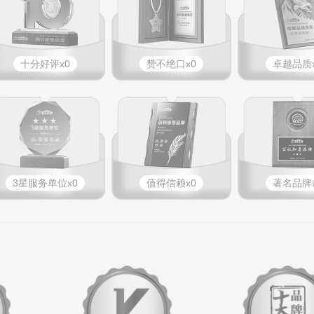
十分好评x0
赞不绝口x0
卓越品质x
3星服务单位x0
值得信赖x0
著名品牌x