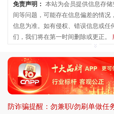
免责声明：
本站为会员提供信息存储
间等问题，可能存在信息偏差的情况
信息为准。如有侵权、错误信息或任
们，我们将在第一时间删除或更正。
申请删除>>
平台自有内容（文字、
标、LOGO 等）知识产权归本站所
复制、转载、商用。本站不生产产品
不代理、不招商、不提供中介服务。
持投资购买的观点或意见，页面信息
防诈骗提醒：勿兼职/勿刷单做任务
提交说明：
快速提交发布>>
提交品