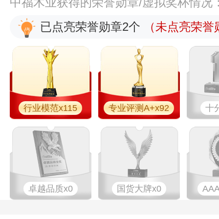
中福木业获得的荣誉勋章/虚拟奖杯情况
已点亮荣誉勋章2个
（未点亮荣誉勋
行业模范x115
专业评测A+x92
十
卓越品质x0
国货大牌x0
AA