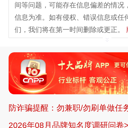
间等问题，可能存在信息偏差的情况
信息为准。如有侵权、错误信息或任
们，我们将在第一时间删除或更正。
申请删除>>
平台自有内容（文字、
标、LOGO 等）知识产权归本站所
复制、转载、商用。本站不生产产品
不代理、不招商、不提供中介服务。
持投资购买的观点或意见，页面信息
防诈骗提醒：勿兼职/勿刷单做任务
提交说明：
快速提交发布>>
提交品
2026年08月品牌知名度调研问卷>