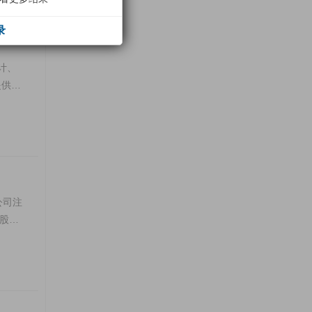
录
计、
提供从
公司注
A股上