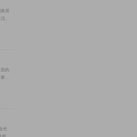
制家居
生活哲
家居的
从事整
会长
计师和