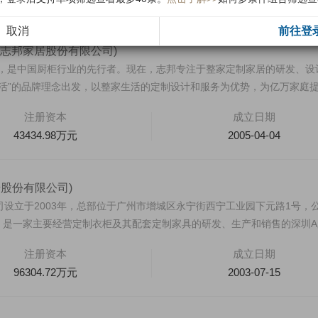
取消
前往登
(志邦家居股份有限公司)
8年，是中国厨柜行业的先行者。现在，志邦专注于整家定制家居的研发、设
生活”的品牌理念出发，以整家生活的定制设计和服务为优势，为亿万家庭
注册资本
成立日期
43434.98万元
2005-04-04
居股份有限公司)
设立于2003年，总部位于广州市增城区永宁街西宁工业园下元路1号，
1万元，是一家主要经营定制衣柜及其配套定制家具的研发、生产和销售的深圳
注册资本
成立日期
96304.72万元
2003-07-15