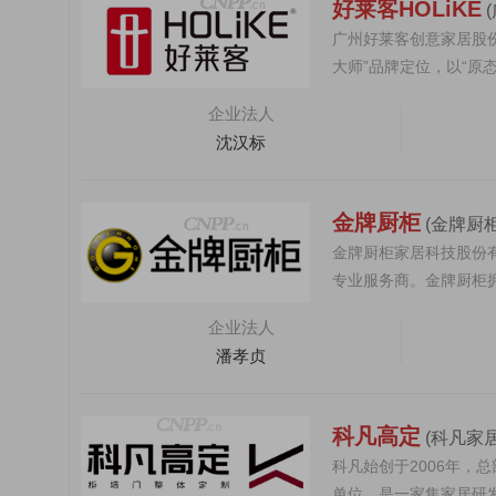
好莱客HOLiKE
广州好莱客创意家居股份
大师”品牌定位，以“原
学，并以...
企业法人
沈汉标
金牌厨柜
(金牌厨
金牌厨柜家居科技股份有
专业服务商。金牌厨柜
体厨柜及定...
企业法人
潘孝贞
科凡高定
(科凡家
科凡始创于2006年
单位，是一家集家居研