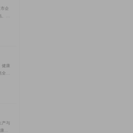
上市企
电、金
、健康
括全屋
生产与
健康定