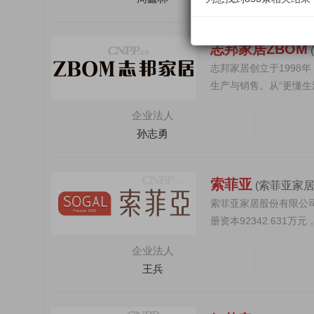
志邦家居ZBOM
志邦家居创立于199
生产与销售。从“更懂
厨房到全屋的整家...
企业法人
孙志勇
索菲亚
(索菲亚家
索菲亚家居股份有限公司
册资本92342.63
市公司（...
企业法人
王兵