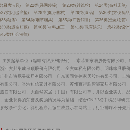
类(厨房洁具)
第22类(绳网袋篷)
第23类(纱线丝)
第24类(布料床单)
第27类(地毯席垫)
第28类(健身器材)
第29类(食品)
第30类(方便食品
33类(酒)
第34类(烟草烟具)
第35类(广告销售)
第36类(金融物管)
第39类(运输贮藏)
第40类(材料加工)
第41类(教育娱乐)
第42类(设计
第45类(社会法律)
居产品》 主要起草单位（篇幅有限罗列部分）：索菲亚家居股份有限公司
浙江友邦集成吊顶股份有限公司、全友家私有限公司、明珠家具股
广州市诗尼曼家居有限公司、广东顶固集创家居股份有限公司、上
有限公司、香港迪信家具有限公司、苏州百得胜智能家居有限公司
股份有限公司、大自然家居（中国）有限公司等，并以企业实力、
、企业获得的荣誉及奖励情况等为基础，结合CNPP榜中榜品牌研究
参数条件变化计算机程序汇编生成显示在网站上，行业排序不分先