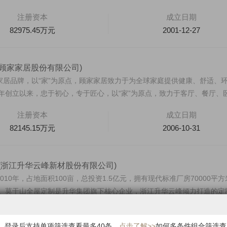
注册资本
成立日期
82975.45万元
2001-12-27
(顾家家居股份有限公司)
家居品牌，以“家”为原点，顾家家居致力于为全球家庭提供健康、舒适、
2年创立以来，忠于初心，专于匠心，以“家”为原点，致力于客厅、餐厅、
注册资本
成立日期
82145.15万元
2006-10-31
(浙江升华云峰新材股份有限公司)
10年，占地面积100亩，总投资1.5亿元，拥有现代标准厂房70000平方
0万。莫干山全屋定制是升华集团旗下核心企业，浙江升华云峰倾力打造的定
注册资本
成立日期
9500万元
2000-07-18
果，登录后支持单项筛选查看最多40条。
点击了解>>
如何多条件组合筛选查