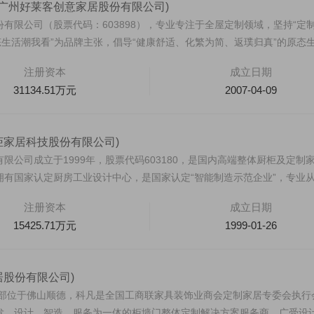
(广州好莱客创意家居股份有限公司)
有限公司（股票代码：603898），专业专注于全屋定制领域，坚持“定
态生活潮我看”为品牌主张，倡导“健康舒适、化繁为简、返璞归真”的原态
注册资本
成立日期
31134.51万元
2007-04-09
柜家居科技股份有限公司)
限公司成立于1999年，股票代码603180，是国内高端整体厨柜及定制
拥有国家认定厨房工业设计中心，是国家认定“智能制造示范企业”，专业
注册资本
成立日期
15425.71万元
1999-01-26
居股份有限公司)
，总部位于佛山顺德，科凡是全国工商联家具装饰业商会定制家居专委会执行
发、设计、智造、服务为一体的柜墙门整体定制解决方案服务商，广受设