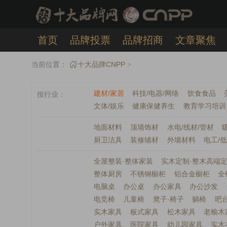
首页
品牌投票
品牌招商
文章聚焦
发布提交
APP下载
当前位置：
十大品牌CNPP
>
建材/家居
科技/电器/网络
饮食食品
按行业
文体/娱乐
健康保健养生
教育学习培训
地面材料
顶墙饰材
水电/线材/管材
厨卫洁具
装修辅材
外墙材料
电工/
全屋整装·整体家装
实木定制·整木高端
整体厨房
不锈钢橱柜
铝合金橱柜
全
电脑桌
办公桌
办公家具
办公沙发
电竞椅
儿童椅
凳子·椅子
躺椅
吧
实木家具
板式家具
松木家具
老榆木
户外家具
医院家具
幼儿园家具
实木