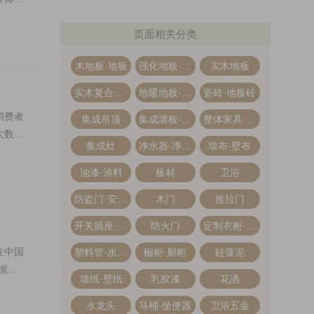
页面相关分类
木地板·地板
强化地板·强化复合地板
实木地板
实木复合地板·多层木地板
地暖地板·地热地板
瓷砖·地板砖
消费者
集成吊顶
集成墙板·集成墙面
整体家具·全屋定制
大数据
集成灶
净水器·净水机
墙布·壁布
油漆·涂料
板材
卫浴
防盗门·安全门
木门
推拉门
开关插座·开关面板
防火门
定制衣柜·整体衣柜
在中国
塑料管·水管管道
橱柜·厨柜
硅藻泥
据顾
墙纸·壁纸
乳胶漆
花洒
水龙头
马桶·坐便器
卫浴五金