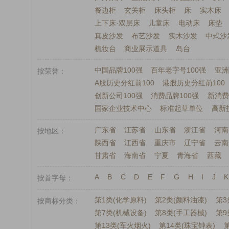
餐边柜
玄关柜
床头柜
床
实木床
上下床·双层床
儿童床
电动床
床垫
真皮沙发
布艺沙发
实木沙发
中式沙
梳妆台
商业展示道具
岛台
中国品牌100强
百年老字号100强
亚洲
按荣誉
A股历史分红前100
港股历史分红前100
创新公司100强
消费品牌100强
新消费
国家企业技术中心
标准起草单位
高新
广东省
江苏省
山东省
浙江省
河南
按地区
陕西省
江西省
重庆市
辽宁省
云南
甘肃省
海南省
宁夏
青海省
西藏
A
B
C
D
E
F
G
H
I
J
K
按首字母
第1类(化学原料)
第2类(颜料油漆)
第3
按商标分类
第7类(机械设备)
第8类(手工器械)
第9
第13类(军火烟火)
第14类(珠宝钟表)
第