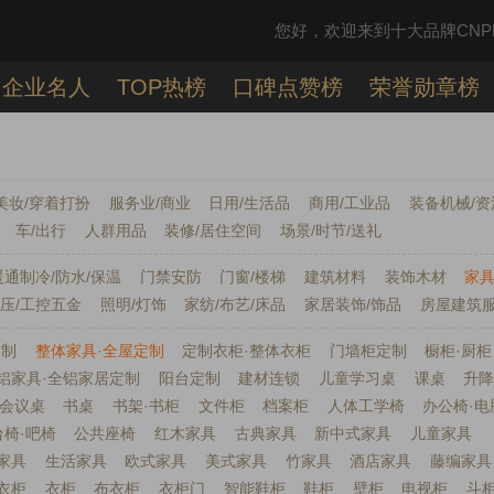
您好，欢迎来到十大品牌CNPP
企业名人
TOP热榜
口碑点赞榜
荣誉勋章榜
美妆/穿着打扮
服务业/商业
日用/生活品
商用/工业品
装备机械/资
车/出行
人群用品
装修/居住空间
场景/时节/送礼
暖通制冷/防水/保温
门禁安防
门窗/楼梯
建筑材料
装饰木材
家具
低压/工控五金
照明/灯饰
家纺/布艺/床品
家居装饰/饰品
房屋建筑
定制
整体家具·全屋定制
定制衣柜·整体衣柜
门墙柜定制
橱柜·厨柜
铝家具·全铝家居定制
阳台定制
建材连锁
儿童学习桌
课桌
升
会议桌
书桌
书架·书柜
文件柜
档案柜
人体工学椅
办公椅·电
台椅·吧椅
公共座椅
红木家具
古典家具
新中式家具
儿童家具
家具
生活家具
欧式家具
美式家具
竹家具
酒店家具
藤编家具
衣柜
衣柜
布衣柜
衣柜门
智能鞋柜
鞋柜
壁柜
电视柜
斗