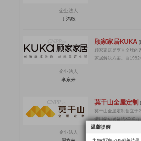
制家居类产品，公...
企业法人
丁鸿敏
顾家家居KUKA
顾家家居是享誉全球的
家居解决方案。自198
整家定制等全...
企业法人
李东来
莫干山全屋定制
莫干山全屋定制创立于20
进口豪迈设备约300
居品牌...
温馨提醒
企业法人
周鑫林
为您找到853条相关结