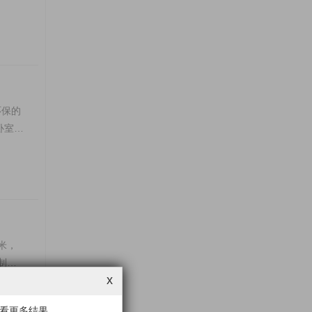
环保的
卧室、
米，
制家
x
看更多结果