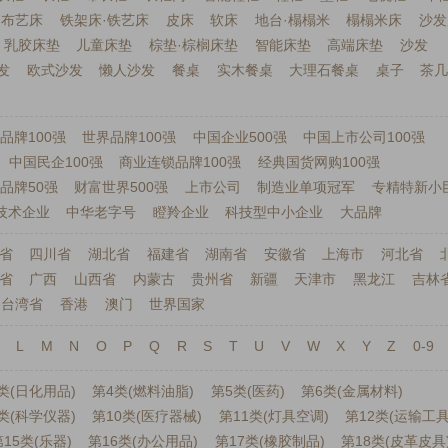
布艺床
铁架床·铁艺床
皮床
软床
地台·榻榻米
榻榻米床
沙发
乳胶床垫
儿童床垫
棕垫·棕榈床垫
智能床垫
高端床垫
沙发
发
欧式沙发
懒人沙发
餐桌
实木餐桌
大理石餐桌
桌子
茶
品牌100强
世界品牌100强
中国企业500强
中国上市公司100强
中国民企100强
商业连锁品牌100强
经典国货网购100强
品牌50强
财富世界500强
上市公司
制造业单项冠军
专精特新小
技术企业
中华老字号
瞪羚企业
科技型中小企业
大品牌
省
四川省
湖北省
福建省
湖南省
安徽省
上海市
河北省
省
广西
山西省
内蒙古
贵州省
新疆
天津市
黑龙江
吉林
台湾省
香港
澳门
世界国家
L
M
N
O
P
Q
R
S
T
U
V
W
X
Y
Z
0-9
类(日化用品)
第4类(燃料油脂)
第5类(医药)
第6类(金属材料)
类(科学仪器)
第10类(医疗器械)
第11类(灯具空调)
第12类(运输工具
15类(乐器)
第16类(办公用品)
第17类(橡胶制品)
第18类(皮革皮具