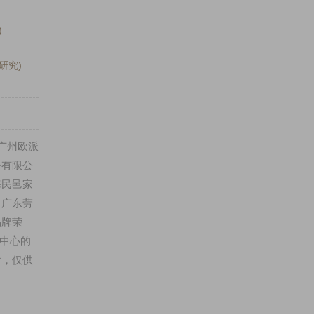
)
研究)
、广州欧派
份有限公
海民邑家
、广东劳
品牌荣
中心的
后，仅供