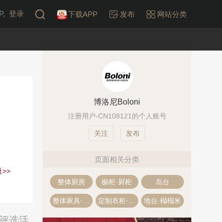
,
登录
下载APP
发布
网站分类
博洛尼Boloni
注册用户-CN108121的个人账号
发布
页面相关分类
>>
整体厨房
橱柜·厨柜
岛台
整体家具·全屋定制
定制衣柜·整体衣柜
地台·榻榻米
票评选活