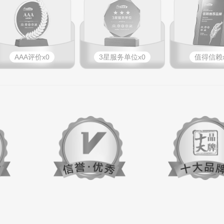
AAA评价x0
3星服务单位x0
值得信赖x