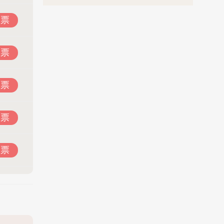
投票
投票
投票
投票
投票