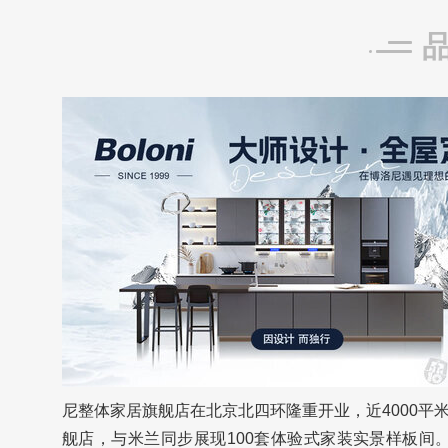
尼整体家居旗舰店在北京北四环隆重开业，近4000
舰店，与米兰同步展现100套体验式家装实景样板间。