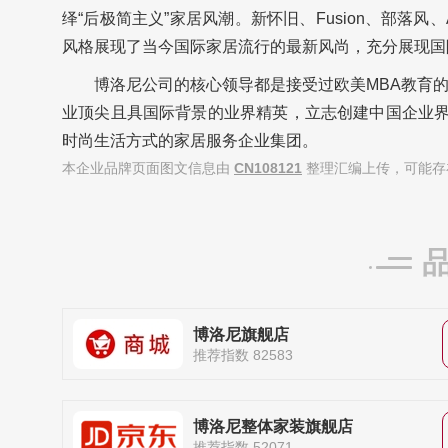
绎“后极简主义”家居风潮。新怀旧、Fusion、部落风
风格展现了当今国际家居流行的最新风尚，充分展现国
博洛尼公司的核心领导都是接受过欧美MBA教育
业顶尖且具国际背景的业界精英，立志创建中国企业界
时尚生活方式的家居服务企业集团。
本企业品牌页面图文信息由
CN108121
整理汇编上传，可能存
博洛尼旗舰店
推荐指数 82583
博洛尼整体家装旗舰店
推荐指数 52071