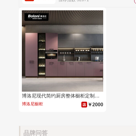
博洛尼现代简约厨房整体橱柜定制进口五金配件厨柜订金真我本色
博洛尼橱柜
￥2000
品牌问答