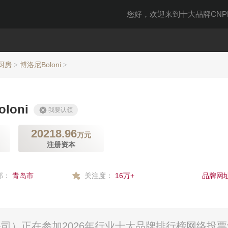
您好，欢迎来到十大品牌CNPP
厨房
博洛尼Boloni
>
>
loni
我要认领
20218.96
万元
注册资本
部：
青岛市
关注度：
16万+
品牌网址
限公司）正在参加2026年行业十大品牌排行榜网络投