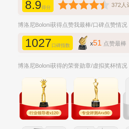
8.9
372
人
得分
博洛尼Boloni获得点赞我最棒/口碑点赞情况
1027
51
x
点赞最棒
口碑指数
博洛尼Boloni获得的荣誉勋章/虚拟奖杯情况
行业领导者x120
专业评测A+x90