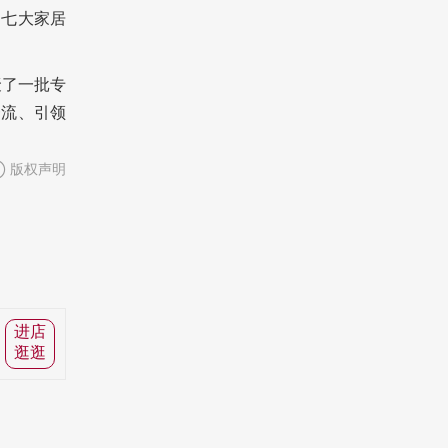
的七大家居
聚了一批专
一流、引领
版权声明
进店
逛逛