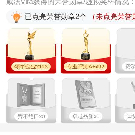
威法Vifa获得的荣誉勋章/虚拟奖杯情况
已点亮荣誉勋章2个
（未点亮荣誉勋
领军企业x113
专业评测A+x92
资深
赞不绝口x0
卓越品质x0
国