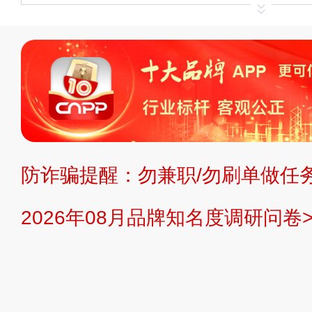
申请删除>>
平台自有内容（文字、
标、LOGO 等）知识产权归本站所
复制、转载、商用。本站不生产产品
不代理、不招商、不提供中介服务。
持投资购买的观点或意见，页面信息
防诈骗提醒：勿兼职/勿刷单做任务
提交说明：
快速提交发布>>
提交品
2026年08月品牌知名度调研问卷>