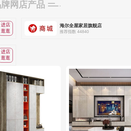
品牌网店产品
进店
海尔全屋家居旗舰店
逛逛
推荐指数 44840
进店
逛逛