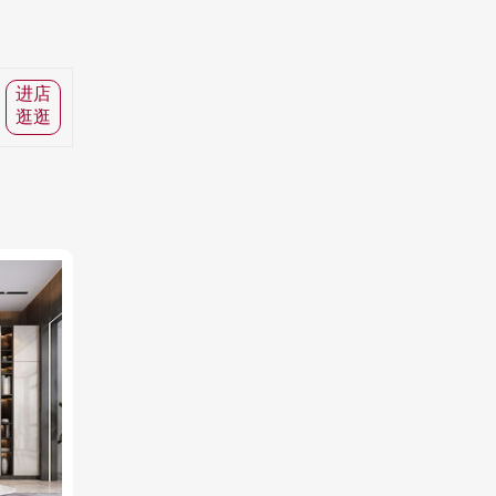
进店
逛逛