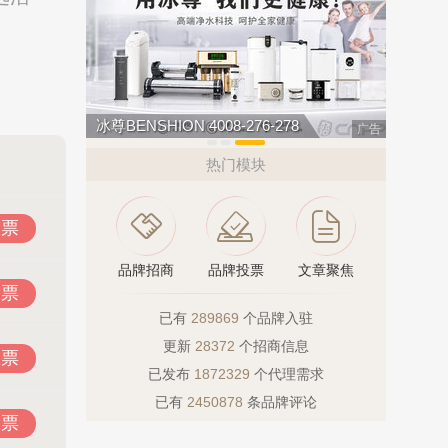
创星地板 400-0519-398
汇迈HUI
广告
热门模块
投票
品牌招商
品牌投票
文章聚焦
投票
已有
289869
个品牌入驻
更新
28372
个招商信息
投票
已发布
1872329
个代理需求
已有
2450878
条品牌评论
投票