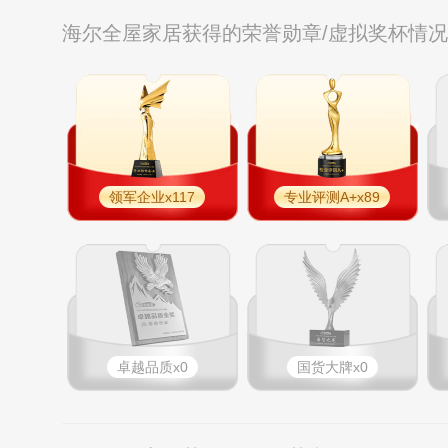
海尔全屋家居获得的荣誉勋章/虚拟奖杯情
领军企业x117
专业评测A+x89
卓越品质x0
国货大牌x0