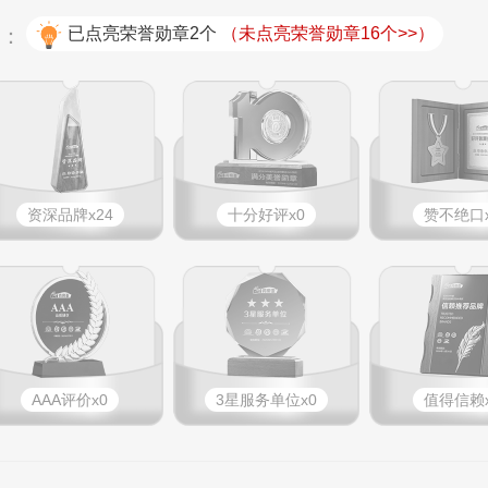
况：
已点亮荣誉勋章2个
（未点亮荣誉勋章16个>>）
资深品牌x24
十分好评x0
赞不绝口x
AAA评价x0
3星服务单位x0
值得信赖x