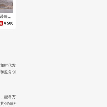
海尔全屋家居 现代轻奢风整屋装修设计玄关柜酒柜衣柜书房定制
￥500
命和时代发
量和服务创
，能君万
方共创物联