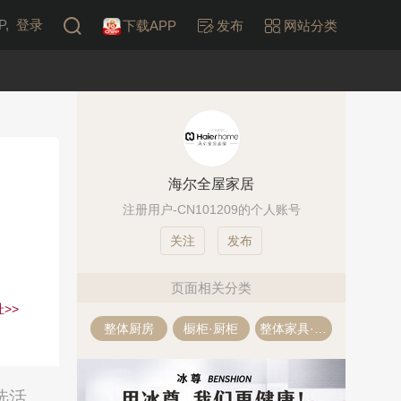
,
登录
下载APP
发布
网站分类
海尔全屋家居
注册用户-CN101209的个人账号
发布
页面相关分类
>>
整体厨房
橱柜·厨柜
整体家具·全屋定制
选活