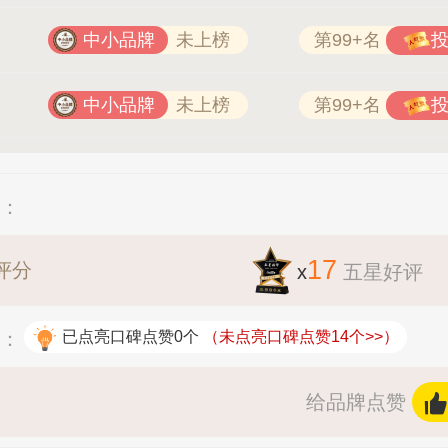
中小品牌
未上榜
第99+名
中小品牌
未上榜
第99+名
况：
17
评分
x
五星好评
况：
已点亮口碑点赞0个
（未点亮口碑点赞14个>>）
给品牌点赞