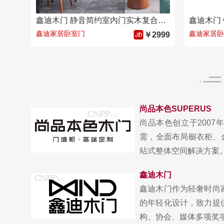
鑫迪木门 静音简约室内门实木复合门 房间门定制卧室门XE-2003A
鑫迪家居卧室门
鑫迪家居卧
￥2999
尚品本色SUPERUS
尚品本色创立于200
需，全面布局橱衣柜、
站式整体空间解决方案。20
鑫迪木门
鑫迪木门作为轻奢时尚
的年轻化设计，致力提
构、协会、媒体多项奖项与