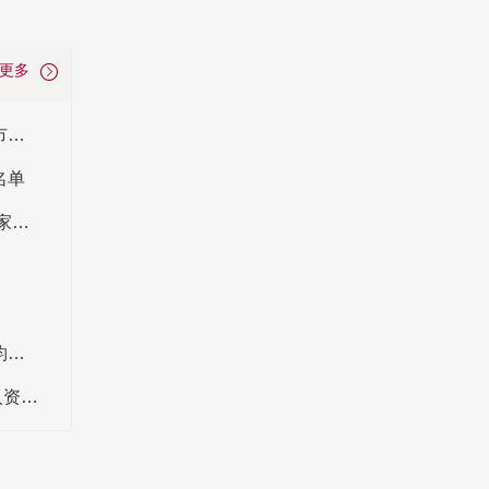
看更多
整体家具定制行业五大优势 整体家具定制行业市场规模分析
名单
佛山家具公司 佛山有名的家具品牌 佛山有名的家具厂有哪些
索菲亚公司董事长是谁？江淦钧个人资料 江淦钧发家史
北京日上集团董事长是谁？日上集团赵艳利个人资料简介