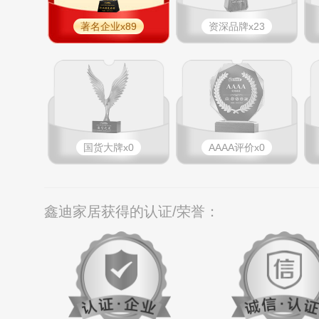
著名企业x89
资深品牌x23
国货大牌x0
AAAA评价x0
鑫迪家居获得的认证/荣誉：