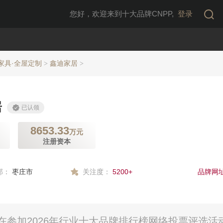
您好，欢迎来到十大品牌CNPP,
登录
家具·全屋定制
鑫迪家居
>
>
居
已认领
8653.33
万元
注册资本
部：
枣庄市
关注度：
5200+
品牌网址
参加2026年行业十大品牌排行榜网络投票评选活