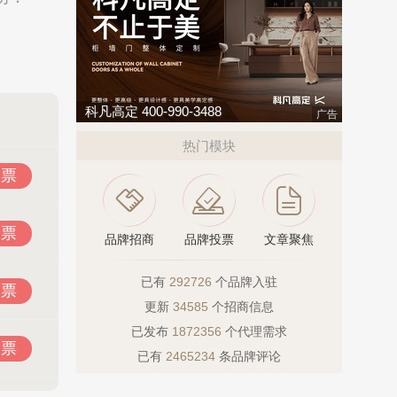
科凡高定 400-990-3488
广告
热门模块
投票
投票
品牌招商
品牌投票
文章聚焦
已有
292726
个品牌入驻
投票
更新
34585
个招商信息
已发布
1872356
个代理需求
投票
已有
2465234
条品牌评论