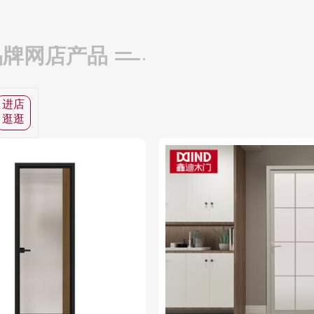
品牌网店产品
进店
逛逛