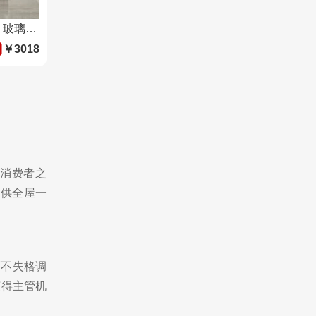
鑫迪木门 钛镁合金套装室内门 玻璃门定制厨房门 卫生间门平开厕所门 P7006 双包/㎡
￥3018
据消费者之
提供全屋一
而不失格调
获得主管机