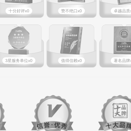
十分好评x0
赞不绝口x0
卓越品质x
3星服务单位x0
值得信赖x0
著名品牌x